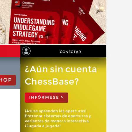
CONECTAR
¿Aún sin cuenta
ChessBase?
HOP
INFÓRMESE >
¡Así se aprenden las aperturas!
Entrenar sistemas de aperturas y
variantes de manera interactiva.
¡Jugada a jugada!