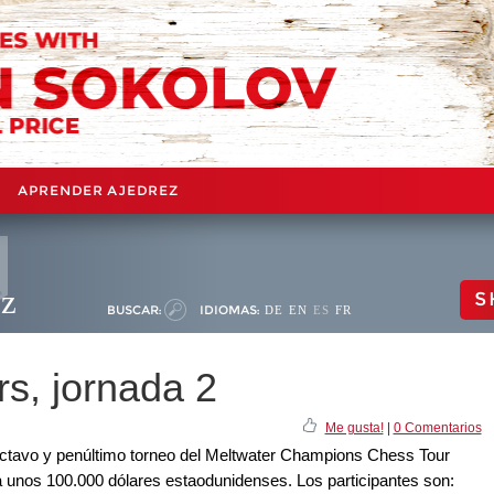
APRENDER AJEDREZ
ez
S
BUSCAR:
IDIOMAS:
DE
EN
ES
FR
s, jornada 2
Me gusta!
|
0 Comentarios
octavo y penúltimo torneo del Meltwater Champions Chess Tour
 unos 100.000 dólares estaodunidenses. Los participantes son: