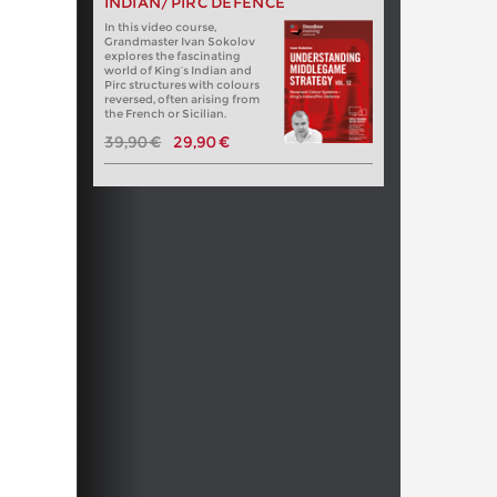
INDIAN/PIRC DEFENCE
In this video course,
Grandmaster Ivan Sokolov
explores the fascinating
world of King’s Indian and
Pirc structures with colours
reversed, often arising from
the French or Sicilian.
39,90 €
29,90 €