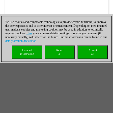
We use cookies and comparable technologies to provide certain functions, to improve
the user experience and to offer interest-oriented content. Depending on their intended
use, analysis cookies and marketing cookies may be used in addition to technically
required cookies.
Here
you can make detailed settings or revoke your consent (if
necessary partially) with effect for the future. Further information can be found in our
data protection declaration
.
Detailed
Reject
Accept
information
all
all