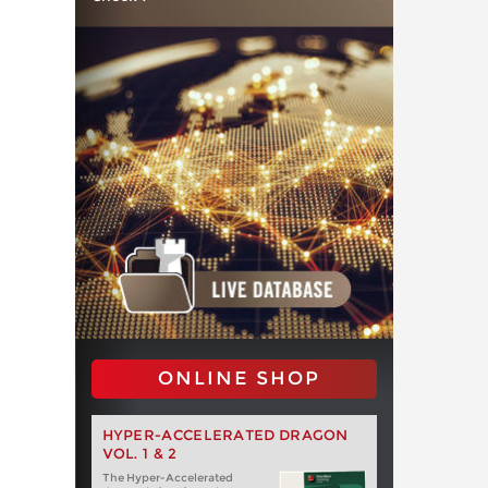
ONLINE SHOP
HYPER-ACCELERATED DRAGON
VOL. 1 & 2
The Hyper-Accelerated