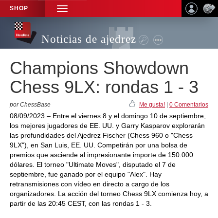
SHOP
TOGGLE
NAVIGATION
Noticias de ajedrez
Champions Showdown
Chess 9LX: rondas 1 - 3
por ChessBase
Me gusta!
|
0 Comentarios
08/09/2023 – Entre el viernes 8 y el domingo 10 de septiembre,
los mejores jugadores de EE. UU. y Garry Kasparov explorarán
las profundidades del Ajedrez Fischer (Chess 960 o "Chess
9LX"), en San Luis, EE. UU. Competirán por una bolsa de
premios que asciende al impresionante importe de 150.000
dólares. El torneo "Ultimate Moves", disputado el 7 de
septiembre, fue ganado por el equipo "Alex". Hay
retransmisiones con vídeo en directo a cargo de los
organizadores. La acción del torneo Chess 9LX comienza hoy, a
partir de las 20:45 CEST, con las rondas 1 - 3.