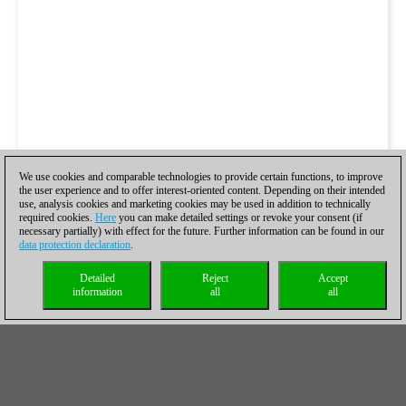
We use cookies and comparable technologies to provide certain functions, to improve
the user experience and to offer interest-oriented content. Depending on their intended
use, analysis cookies and marketing cookies may be used in addition to technically
required cookies.
Here
you can make detailed settings or revoke your consent (if
necessary partially) with effect for the future. Further information can be found in our
data protection declaration
.
Detailed
Reject
Accept
information
all
all