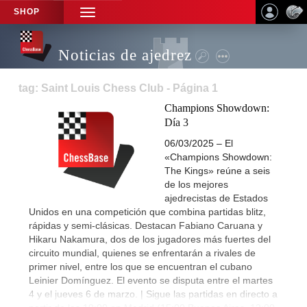
SHOP
TOGGLE
NAVIGATION
Noticias de ajedrez
tag: Saint Louis Chess Club - Página 1
Champions Showdown:
Día 3
06/03/2025 – El
«Champions Showdown:
The Kings» reúne a seis
de los mejores
ajedrecistas de Estados
Unidos en una competición que combina partidas blitz,
rápidas y semi-clásicas. Destacan Fabiano Caruana y
Hikaru Nakamura, dos de los jugadores más fuertes del
circuito mundial, quienes se enfrentarán a rivales de
primer nivel, entre los que se encuentran el cubano
Leinier Domínguez. El evento se disputa entre el martes
4 y el jueves 6 de marzo. | Sigue las partidas en directo a