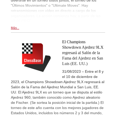
divertirse en un torneo todos juntos, el torneo de los
"Últimos Movimientos" o "Ultimate Moves". Hay
retransmisiones con vídeo en directo a cargo de los
organizadores. La acción comienza hoy, a partir de las
19:00 CEST.
Más...
El Champions
Showdown Ajedrez 9LX
regresará al Salón de la
Fama del Ajedrez en San
Luis (EE. UU.)
31/08/2023 – Entre el 8 y
el 10 de diciembre de
2023, el Champions Showdown Ajedrez 9LX regresará al
Salón de la Fama del Ajedrez Mundial a San Luis, EE.
UU. El Ajedrez 9LX es un torneo que se disputa al estilo
Ajedrez 960, también conocido como Ajedrez aleatorio
de Fischer. (Se sortea la posición inicial de la partida.) El
torneo de este año cuenta con los mejores jugadores de
Estados Unidos, incluidos los números 2 y 3 del mundo,