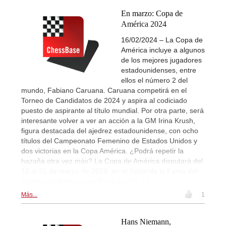
En marzo: Copa de
América 2024
16/02/2024 – La Copa de
América incluye a algunos
de los mejores jugadores
estadounidenses, entre
ellos el número 2 del
mundo, Fabiano Caruana. Caruana competirá en el
Torneo de Candidatos de 2024 y aspira al codiciado
puesto de aspirante al título mundial. Por otra parte, será
interesante volver a ver an acción a la GM Irina Krush,
figura destacada del ajedrez estadounidense, con ocho
títulos del Campeonato Femenino de Estados Unidos y
dos victorias en la Copa América. ¿Podrá repetir la
hazaña otra vez más? La Copa de América disputará del
12 al 21 de marzo de 2024, en el Salón de la Fama del
Ajedrez de América, en San Luis (EE. UU.)
Más...
1
Hans Niemann,