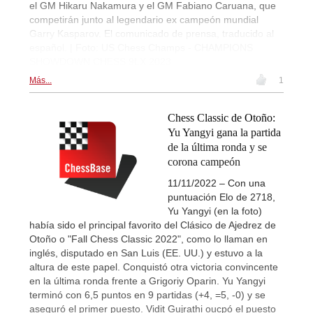
el GM Hikaru Nakamura y el GM Fabiano Caruana, que
competirán junto al legendario ex campeón mundial
Garry Kasparov. El comunicado de prensa, traducido al
español. | Foto: US Chess Champs - CHAMPIONS
SHOWDOWN CHESS 9LX 2023
Más...
1
Chess Classic de Otoño:
Yu Yangyi gana la partida
de la última ronda y se
corona campeón
11/11/2022 – Con una
puntuación Elo de 2718,
Yu Yangyi (en la foto)
había sido el principal favorito del Clásico de Ajedrez de
Otoño o "Fall Chess Classic 2022", como lo llaman en
inglés, disputado en San Luis (EE. UU.) y estuvo a la
altura de este papel. Conquistó otra victoria convincente
en la última ronda frente a Grigoriy Oparin. Yu Yangyi
terminó con 6,5 puntos en 9 partidas (+4, =5, -0) y se
aseguró el primer puesto. Vidit Gujrathi oucpó el puesto