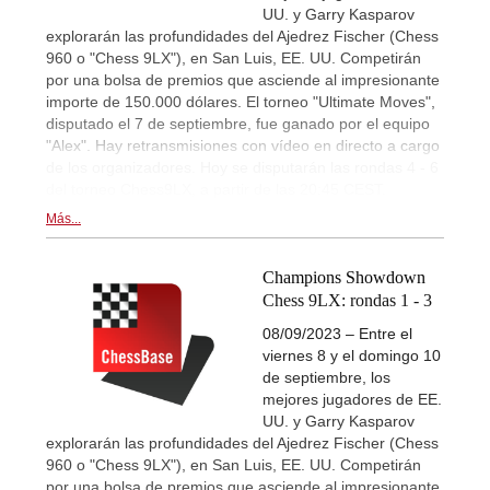
UU. y Garry Kasparov
explorarán las profundidades del Ajedrez Fischer (Chess
960 o "Chess 9LX"), en San Luis, EE. UU. Competirán
por una bolsa de premios que asciende al impresionante
importe de 150.000 dólares. El torneo "Ultimate Moves",
disputado el 7 de septiembre, fue ganado por el equipo
"Alex". Hay retransmisiones con vídeo en directo a cargo
de los organizadores. Hoy se disputarán las rondas 4 - 6
del torneo Chess9LX, a partir de las 20:45 CEST.
Más...
Champions Showdown
Chess 9LX: rondas 1 - 3
08/09/2023 – Entre el
viernes 8 y el domingo 10
de septiembre, los
mejores jugadores de EE.
UU. y Garry Kasparov
explorarán las profundidades del Ajedrez Fischer (Chess
960 o "Chess 9LX"), en San Luis, EE. UU. Competirán
por una bolsa de premios que asciende al impresionante