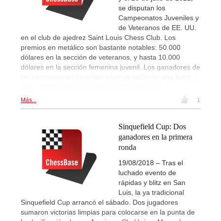
se disputan los
Campeonatos Juveniles y
de Veteranos de EE. UU.
en el club de ajedrez Saint Louis Chess Club. Los
premios en metálico son bastante notables: 50.000
dólares en la sección de veteranos, y hasta 10.000
dólares en la sección femenina juvenil. Los ganadores de
los campeonatos juveniles además recibirán una beca. |
Foto: Crystal Fuller (Saint Louis Chess Club)
Más...
1
Sinquefield Cup: Dos
ganadores en la primera
ronda
19/08/2018 – Tras el
luchado evento de
rápidas y blitz en San
Luis, la ya tradicional
Sinquefield Cup arrancó el sábado. Dos jugadores
sumaron victorias limpias para colocarse en la punta de