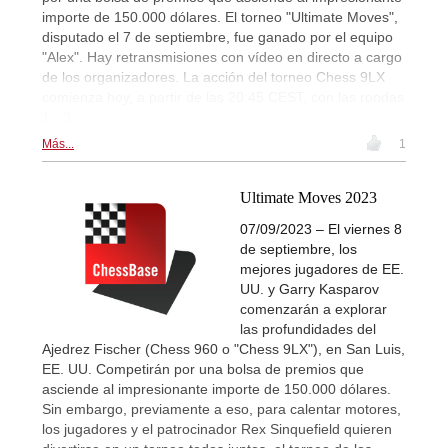
importe de 150.000 dólares. El torneo "Ultimate Moves",
disputado el 7 de septiembre, fue ganado por el equipo
"Alex". Hay retransmisiones con vídeo en directo a cargo
de los organizadores. La acción del torneo Chess 9LX
comienza hoy, a partir de las 20:45 CEST, con las rondas
1 - 3.
Más...
1
Ultimate Moves 2023
07/09/2023 – El viernes 8
de septiembre, los
mejores jugadores de EE.
UU. y Garry Kasparov
comenzarán a explorar
las profundidades del
Ajedrez Fischer (Chess 960 o "Chess 9LX"), en San Luis,
EE. UU. Competirán por una bolsa de premios que
asciende al impresionante importe de 150.000 dólares.
Sin embargo, previamente a eso, para calentar motores,
los jugadores y el patrocinador Rex Sinquefield quieren