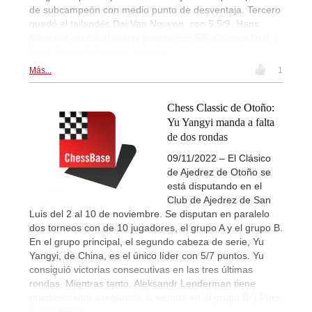
de subcampeón con medio punto de desventaja. Tercero
quedó el tailandés Dai Van Nguyen, con 5,5/9. Hans
Niemann ocupó el cuarto puesto con 5/9. Crónica final. |
Foto: Austin Fuller (del archivo)
Más...
1
Chess Classic de Otoño:
Yu Yangyi manda a falta
de dos rondas
09/11/2022 – El Clásico
de Ajedrez de Otoño se
está disputando en el
Club de Ajedrez de San
Luis del 2 al 10 de noviembre. Se disputan en paralelo
dos torneos con de 10 jugadores, el grupo A y el grupo B.
En el grupo principal, el segundo cabeza de serie, Yu
Yangyi, de China, es el único líder con 5/7 puntos. Yu
consiguió victorias consecutivas en las tres últimas
rondas. Mientras tanto, Aleksandr Lenderman tiene
prácticamente asegurada la victoria en el grupo B. | Foto:
Austin Fuller