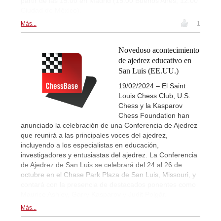
partir de las 19:00 en Madrid (15:00 Buenos Aires, 12:00
Ciudad de México).
Más...
1
Novedoso acontecimiento
de ajedrez educativo en
San Luis (EE.UU.)
19/02/2024 – El Saint
Louis Chess Club, U.S.
Chess y la Kasparov
Chess Foundation han
anunciado la celebración de una Conferencia de Ajedrez
que reunirá a las principales voces del ajedrez,
incluyendo a los especialistas en educación,
investigadores y entusiastas del ajedrez. La Conferencia
de Ajedrez de San Luis se celebrará del 24 al 26 de
octubre en el Chase Park Plaza de San Luis, Missouri, y
contará con la presencia de destacados ponentes como
Maurice Ashley, Garry Kasparov y Judit Polgár.
Más...