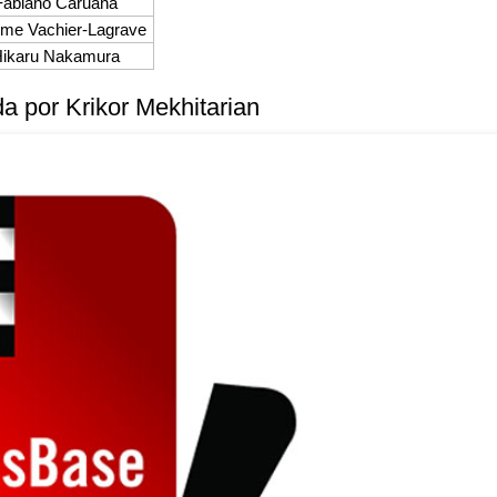
Fabiano Caruana
me Vachier-Lagrave
ikaru Nakamura
a por Krikor Mekhitarian