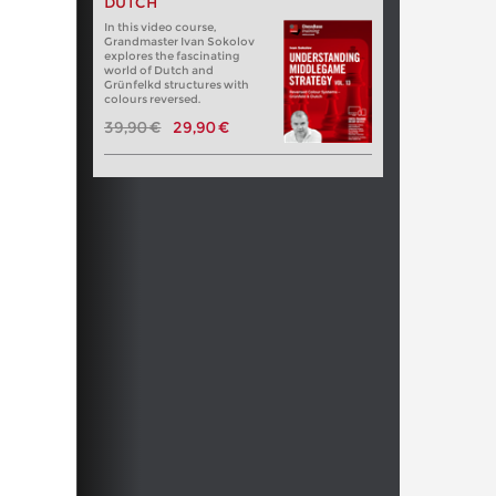
DUTCH
In this video course,
Grandmaster Ivan Sokolov
explores the fascinating
world of Dutch and
Grünfelkd structures with
colours reversed.
39,90 €
29,90 €