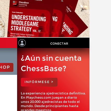
CONECTAR
¿Aún sin cuenta
ChessBase?
HOP
INFÓRMESE >
La experiencia ajedrecística definitiva.
En Playchess.com juegan a diario
unos 20.000 ajedrecistas de todo el
mundo. Desde principiantes hasta
grandes maestros.