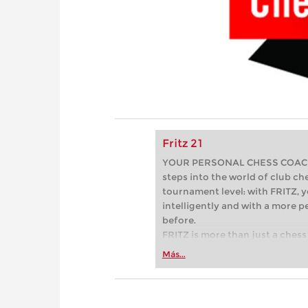
Fritz 21
YOUR PERSONAL CHESS COACH - 
steps into the world of club che
tournament level: with FRITZ, y
intelligently and with a more 
before.
FRITZ is more than just a chess 
Whether you’re taking your firs
Más...
or already playing at a tournam
more efficiently, intelligently
approach than ever before.