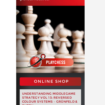
ONLINE SHOP
UNDERSTANDING MIDDLEGAME
STRATEGY VOL 13: REVERSED
COLOUR SYSTEMS – GRÜNFELD &