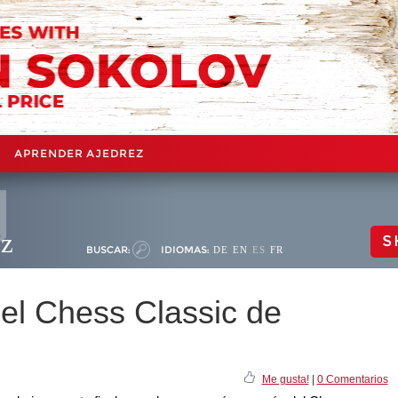
APRENDER AJEDREZ
ez
S
BUSCAR:
IDIOMAS:
DE
EN
ES
FR
el Chess Classic de
Me gusta!
|
0 Comentarios