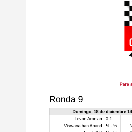
Para s
Ronda 9
Domingo, 18 de diciembre 14
Levon Aronian
0-1
Viswanathan Anand
½ - ½