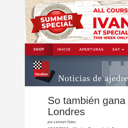
INICIO
APERTURAS
SAT
SHOP
Noticias de ajedr
So también gana 
Londres
por Lennart Ootes