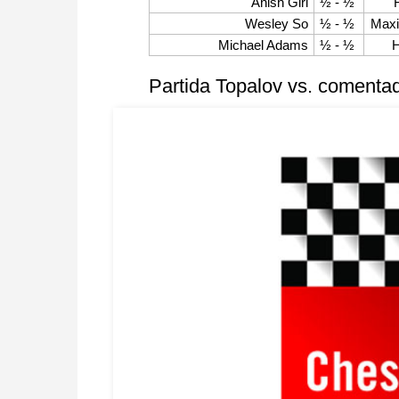
Anish Giri
½ - ½
Wesley So
½ - ½
Maxi
Michael Adams
½ - ½
H
Partida Topalov vs. comentad