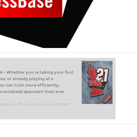
Whether you’re taking your first
ss, or already playing at a
ou can train more efficiently,
personalised approach than ever
engine – it’s a training revolution!
t steps into the world of club chess,
ent level: with FRITZ, you can train
 and with a more personalised