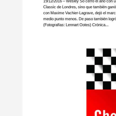
19/12/2016 – Wesley So cerró el año con u
Classic de Londres, sino que también ganó 
con Maxime Vachier-Lagrave, dejó el marc
medio punto menos. De paso también logró 
(Fotografías: Lennart Ootes) Crónica...