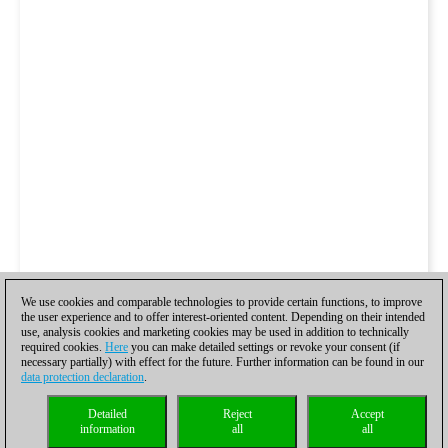
We use cookies and comparable technologies to provide certain functions, to improve
the user experience and to offer interest-oriented content. Depending on their intended
use, analysis cookies and marketing cookies may be used in addition to technically
required cookies.
Here
you can make detailed settings or revoke your consent (if
necessary partially) with effect for the future. Further information can be found in our
data protection declaration
.
Detailed
Reject
Accept
information
all
all