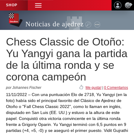
SHOP
TOGGLE
NAVIGATION
Noticias de ajedrez
Chess Classic de Otoño:
Yu Yangyi gana la partida
de la última ronda y se
corona campeón
por Johannes Fischer
Me gusta!
|
0 Comentarios
11/11/2022 – Con una puntuación Elo de 2718, Yu Yangyi (en la
foto) había sido el principal favorito del Clásico de Ajedrez de
Otoño o "Fall Chess Classic 2022", como lo llaman en inglés,
disputado en San Luis (EE. UU.) y estuvo a la altura de este
papel. Conquistó otra victoria convincente en la última ronda
frente a Grigoriy Oparin. Yu Yangyi terminó con 6,5 puntos en 9
partidas (+4, =5, -0) y se aseguró el primer puesto. Vidit Gujrathi