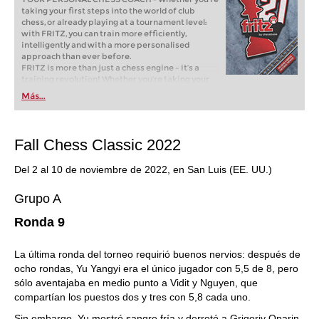
taking your first steps into the world of club
chess, or already playing at a tournament level:
with FRITZ, you can train more efficiently,
intelligently and with a more personalised
approach than ever before.
FRITZ is more than just a chess engine – it’s a
training revolution! Whether you’re taking your
first steps into the world of club chess, or already
Más...
playing at a tournament level: with FRITZ, you can
train more efficiently, intelligently and with a
more personalised approach than ever before.
Fall Chess Classic 2022
Del 2 al 10 de noviembre de 2022, en San Luis (EE. UU.)
Grupo A
Ronda 9
La última ronda del torneo requirió buenos nervios: después de
ocho rondas, Yu Yangyi era el único jugador con 5,5 de 8, pero
sólo aventajaba en medio punto a Vidit y Nguyen, que
compartían los puestos dos y tres con 5,8 cada uno.
Sin embargo, Yu mostró sangre fría y derrotó a Grigoriy Oparin