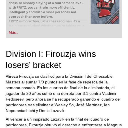
chess, or already playing at a tournament level:
with FRITZ, you can train more efficiently,
intelligently and with a more personalised
approach than ever before.
FRITZ is more than just a chess engine – it’s a
training revolution! Whether you’re taking your
first steps into the world of club chess, or already
Más...
playing at a tournament level: with FRITZ, you can
train more efficiently, intelligently and with a
more personalised approach than ever before.
Division I: Firouzja wins
losers’ bracket
Alireza Firouzja se clasificó para la División I del Chessable
Masters al sumar 7/9 puntos en la fase de repesca de la
semana pasada. En los cuartos de final de la eliminatoria, el
jugador de 20 años sufrió una derrota por 3:1 contra Vladimir
Fedoseev, pero ahora se ha recuperado ganando el cuadro de
perdedores tras eliminar a Wesley So, José Martínez, Ian
Nepomniachtchi y Denis Lazavik.
Al vencer a un inspirado Lazavik en la final del cuadro de
perdedores, Firouzja obtuvo el derecho a enfrentarse a Magnus