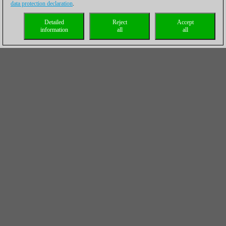
data protection declaration
.
Detailed
Reject
Accept
information
all
all