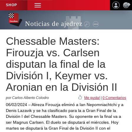
SHOP
TOGGLE
NAVIGATION
Noticias de ajedrez
Chessable Masters:
Firouzja vs. Carlsen
disputan la final de la
División I, Keymer vs.
Aronian en la División II
por Carlos Alberto Colodro
Me gusta!
|
0 Comentarios
06/02/2024 – Alireza Firouzja eliminó a Ian Nepomniachtchi y a
Denis Lazavik y se ha clasificado para la a Gran Final de la
División I del Chessable Masters. Su oponente en la final va a
ser Magnus Carlsen. El duelo se disputará el miércoles. Hoy
martes se disputará la Gran Final de la División II con el