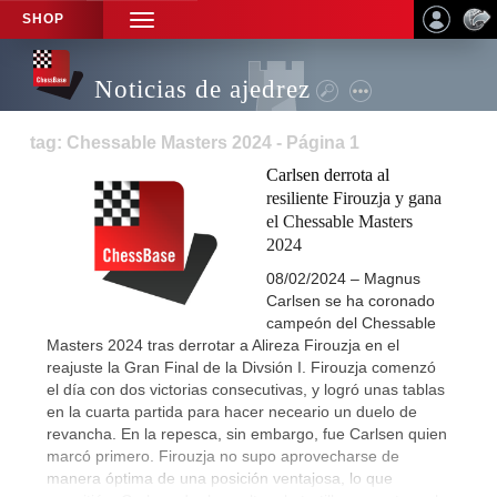
SHOP
TOGGLE
NAVIGATION
Noticias de ajedrez
tag: Chessable Masters 2024 - Página 1
Carlsen derrota al
resiliente Firouzja y gana
el Chessable Masters
2024
08/02/2024 – Magnus
Carlsen se ha coronado
campeón del Chessable
Masters 2024 tras derrotar a Alireza Firouzja en el
reajuste la Gran Final de la Divsión I. Firouzja comenzó
el día con dos victorias consecutivas, y logró unas tablas
en la cuarta partida para hacer neceario un duelo de
revancha. En la repesca, sin embargo, fue Carlsen quien
marcó primero. Firouzja no supo aprovecharse de
manera óptima de una posición ventajosa, lo que