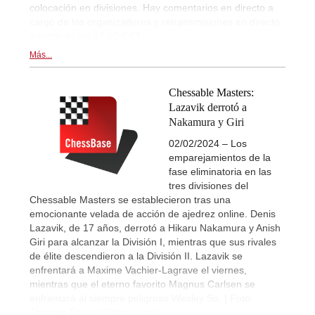
colocación en divisiones. Hay comentarios en directo a
cargo de los organizadores y retransmisiones en directo,
a partir de las 17:00 CET.
Más...
Chessable Masters:
Lazavik derrotó a
Nakamura y Giri
02/02/2024 – Los
emparejamientos de la
fase eliminatoria en las
tres divisiones del
Chessable Masters se establecieron tras una
emocionante velada de acción de ajedrez online. Denis
Lazavik, de 17 años, derrotó a Hikaru Nakamura y Anish
Giri para alcanzar la División I, mientras que sus rivales
de élite descendieron a la División II. Lazavik se
enfrentará a Maxime Vachier-Lagrave el viernes,
mientras que el eterno favorito Magnus Carlsen se
enfrentará al siempre peligroso Wesley So. | Foto:
Thomas Tischio (Chess.com)