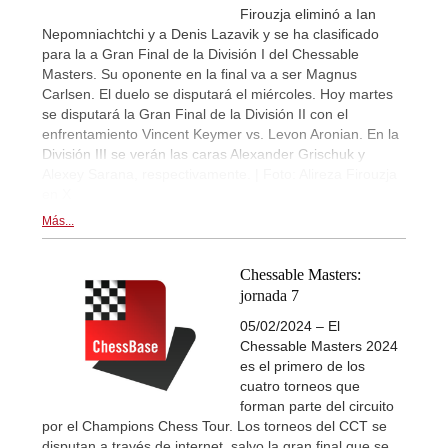
Firouzja eliminó a Ian
Nepomniachtchi y a Denis Lazavik y se ha clasificado
para la a Gran Final de la División I del Chessable
Masters. Su oponente en la final va a ser Magnus
Carlsen. El duelo se disputará el miércoles. Hoy martes
se disputará la Gran Final de la División II con el
enfrentamiento Vincent Keymer vs. Levon Aronian. En la
División III se verán las caras Alexander Grischuk y
Alexey Sarana, respectivamente. | Foto: Alireza Firouzja
en X
Más...
Chessable Masters:
jornada 7
05/02/2024 – El
Chessable Masters 2024
es el primero de los
cuatro torneos que
forman parte del circuito
por el Champions Chess Tour. Los torneos del CCT se
disputan a través de internet, salvo la gran final que se