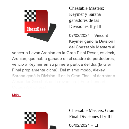
Chessable Masters:
Keymer y Sarana
ganadores de las
Divisiones II y III
07/02/2024 – Vincent
Keymer ganó la División II
del Chessable Masters al
vencer a Levon Aronian en la Gran Final Reset, es decir,
Aronian, que había ganado en el cuadro de perdedores,
venció a Keymer en su primera partida del día (la Gran
Final propiamente dicha). Del mismo modo, Alexey
Sarana ganó la División III en la Gran Final, al derrotar a
Alexander Grischuk en la revancha. | Foto: Lennart
Ootes (WR Chess)
Más...
Chessable Masters: Gran
Final Divisiones II y III
06/02/2024 – El