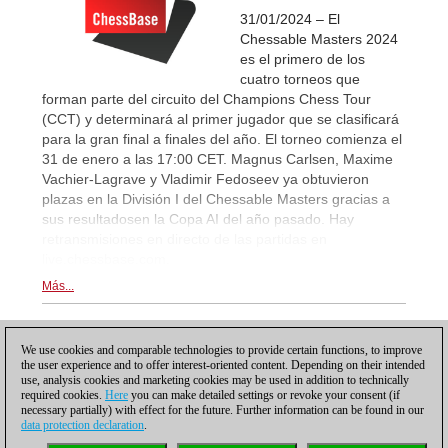
31/01/2024 – El
Chessable Masters 2024
es el primero de los
cuatro torneos que
forman parte del circuito del Champions Chess Tour
(CCT) y determinará al primer jugador que se clasificará
para la gran final a finales del año. El torneo comienza el
31 de enero a las 17:00 CET. Magnus Carlsen, Maxime
Vachier-Lagrave y Vladimir Fedoseev ya obtuvieron
plazas en la División I del Chessable Masters gracias a
sus resultadosen la Copa AI del año pasado. Hay
retransmisiones en directo de las partidas en
live.chessbase.com.
Más...
1
We use cookies and comparable technologies to provide certain functions, to improve
the user experience and to offer interest-oriented content. Depending on their intended
use, analysis cookies and marketing cookies may be used in addition to technically
required cookies.
Here
you can make detailed settings or revoke your consent (if
necessary partially) with effect for the future. Further information can be found in our
data protection declaration
.