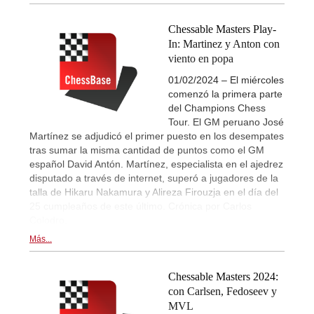
Chessable Masters Play-
In: Martinez y Anton con
viento en popa
01/02/2024 – El miércoles
comenzó la primera parte
del Champions Chess
Tour. El GM peruano José
Martínez se adjudicó el primer puesto en los desempates
tras sumar la misma cantidad de puntos como el GM
español David Antón. Martínez, especialista en el ajedrez
disputado a través de internet, superó a jugadores de la
talla de Hikaru Nakamura y Alireza Firouzja en el día del
25 cumpleaños de este último. Crónica por Carlos
Colodro.
Más...
Chessable Masters 2024:
con Carlsen, Fedoseev y
MVL