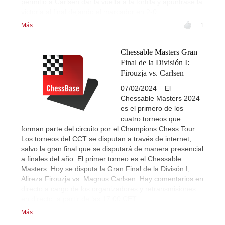
permitió a Carlsen dar la vuelta a la tortilla y apuntrase la
victoria al final dejando el marcador en 2-0.
Más...
1
Chessable Masters Gran
Final de la División I:
Firouzja vs. Carlsen
07/02/2024 – El
Chessable Masters 2024
es el primero de los
cuatro torneos que
forman parte del circuito por el Champions Chess Tour.
Los torneos del CCT se disputan a través de internet,
salvo la gran final que se disputará de manera presencial
a finales del año. El primer torneo es el Chessable
Masters. Hoy se disputa la Gran Final de la Divisón I,
Alireza Firouzja vs. Magnus Carlsen. Hay comentarios en
directo a cargo de los organizadores y retransmisiones
en directo, a partir de las 17:00 CET.
Más...