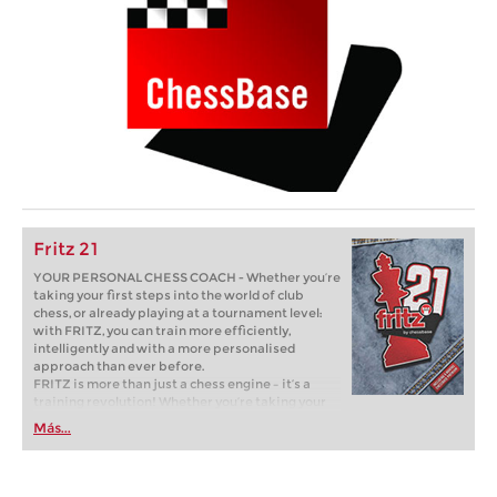
Fritz 21
YOUR PERSONAL CHESS COACH - Whether you’re
taking your first steps into the world of club
chess, or already playing at a tournament level:
with FRITZ, you can train more efficiently,
intelligently and with a more personalised
approach than ever before.
FRITZ is more than just a chess engine – it’s a
training revolution! Whether you’re taking your
first steps into the world of club chess, or already
Más...
playing at a tournament level: with FRITZ, you can
train more efficiently, intelligently and with a
more personalised approach than ever before.