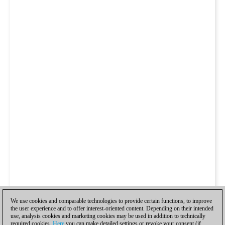
We use cookies and comparable technologies to provide certain functions, to improve
the user experience and to offer interest-oriented content. Depending on their intended
use, analysis cookies and marketing cookies may be used in addition to technically
required cookies.
Here
you can make detailed settings or revoke your consent (if