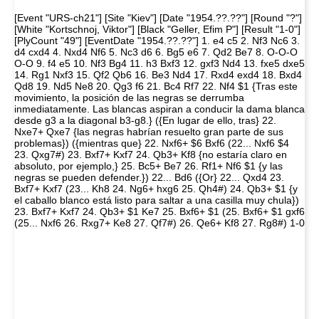
[Event "URS-ch21"] [Site "Kiev"] [Date "1954.??.??"] [Round "?"]
[White "Kortschnoj, Viktor"] [Black "Geller, Efim P"] [Result "1-0"]
[PlyCount "49"] [EventDate "1954.??.??"] 1. e4 c5 2. Nf3 Nc6 3.
d4 cxd4 4. Nxd4 Nf6 5. Nc3 d6 6. Bg5 e6 7. Qd2 Be7 8. O-O-O
O-O 9. f4 e5 10. Nf3 Bg4 11. h3 Bxf3 12. gxf3 Nd4 13. fxe5 dxe5
14. Rg1 Nxf3 15. Qf2 Qb6 16. Be3 Nd4 17. Rxd4 exd4 18. Bxd4
Qd8 19. Nd5 Ne8 20. Qg3 f6 21. Bc4 Rf7 22. Nf4 $1 {Tras este
movimiento, la posición de las negras se derrumba
inmediatamente. Las blancas aspiran a conducir la dama blanca
desde g3 a la diagonal b3-g8.} ({En lugar de ello, tras} 22.
Nxe7+ Qxe7 {las negras habrían resuelto gran parte de sus
problemas}) ({mientras que} 22. Nxf6+ $6 Bxf6 (22... Nxf6 $4
23. Qxg7#) 23. Bxf7+ Kxf7 24. Qb3+ Kf8 {no estaría claro en
absoluto, por ejemplo,} 25. Bc5+ Be7 26. Rf1+ Nf6 $1 {y las
negras se pueden defender.}) 22... Bd6 ({Or} 22... Qxd4 23.
Bxf7+ Kxf7 (23... Kh8 24. Ng6+ hxg6 25. Qh4#) 24. Qb3+ $1 {y
el caballo blanco está listo para saltar a una casilla muy chula})
23. Bxf7+ Kxf7 24. Qb3+ $1 Ke7 25. Bxf6+ $1 (25. Bxf6+ $1 gxf6
(25... Nxf6 26. Rxg7+ Ke8 27. Qf7#) 26. Qe6+ Kf8 27. Rg8#) 1-0