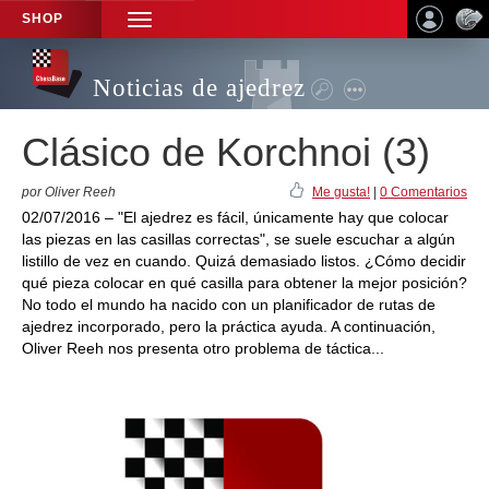
SHOP
TOGGLE
NAVIGATION
Noticias de ajedrez
Clásico de Korchnoi (3)
por Oliver Reeh
Me gusta!
|
0 Comentarios
02/07/2016 – "El ajedrez es fácil, únicamente hay que colocar
las piezas en las casillas correctas", se suele escuchar a algún
listillo de vez en cuando. Quizá demasiado listos. ¿Cómo decidir
qué pieza colocar en qué casilla para obtener la mejor posición?
No todo el mundo ha nacido con un planificador de rutas de
ajedrez incorporado, pero la práctica ayuda. A continuación,
Oliver Reeh nos presenta otro problema de táctica...