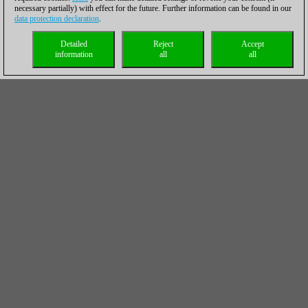
necessary partially) with effect for the future. Further information can be found in our
data protection declaration
.
Detailed
Reject
Accept
information
all
all