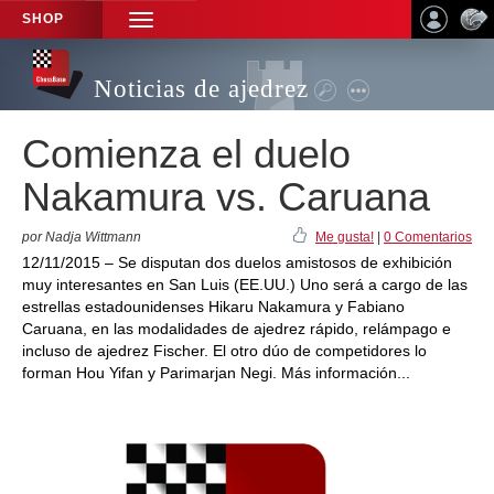
SHOP
TOGGLE
NAVIGATION
Noticias de ajedrez
Comienza el duelo
Nakamura vs. Caruana
por Nadja Wittmann
Me gusta!
|
0 Comentarios
12/11/2015 – Se disputan dos duelos amistosos de exhibición
muy interesantes en San Luis (EE.UU.) Uno será a cargo de las
estrellas estadounidenses Hikaru Nakamura y Fabiano
Caruana, en las modalidades de ajedrez rápido, relámpago e
incluso de ajedrez Fischer. El otro dúo de competidores lo
forman Hou Yifan y Parimarjan Negi. Más información...