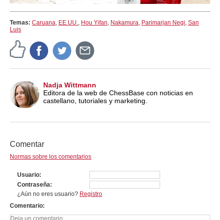
Temas:
Caruana
,
EE.UU.
,
Hou Yifan
,
Nakamura
,
Parimarjan Negi
,
San
Luis
Nadja Wittmann
Editora de la web de ChessBase con noticias en
castellano, tutoriales y marketing.
Comentar
Normas sobre los comentarios
Usuario
Contraseña
¿Aún no eres usuario?
Registro
Comentario