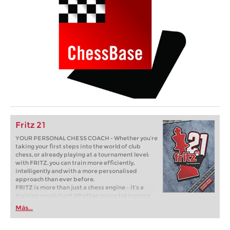
Fritz 21
YOUR PERSONAL CHESS COACH - Whether you’re
taking your first steps into the world of club
chess, or already playing at a tournament level:
with FRITZ, you can train more efficiently,
intelligently and with a more personalised
approach than ever before.
FRITZ is more than just a chess engine – it’s a
training revolution! Whether you’re taking your
first steps into the world of club chess, or already
Más...
playing at a tournament level: with FRITZ, you can
train more efficiently, intelligently and with a
more personalised approach than ever before.