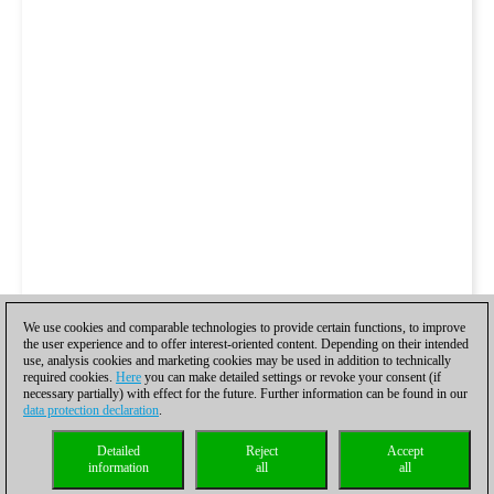
We use cookies and comparable technologies to provide certain functions, to improve
the user experience and to offer interest-oriented content. Depending on their intended
use, analysis cookies and marketing cookies may be used in addition to technically
required cookies.
Here
you can make detailed settings or revoke your consent (if
necessary partially) with effect for the future. Further information can be found in our
data protection declaration
.
Detailed
Reject
Accept
information
all
all