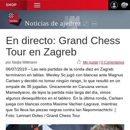
SHOP
TOGGLE
NAVIGATION
Noticias de ajedrez
En directo: Grand Chess
Tour en Zagreb
por Nadja Wittmann
Me gusta!
|
0 Comentarios
06/07/2019 – Las seis partidas de la ronda diez en Zagreb
terminaron en tablas. Wesley So jugó con blancas ante Magnus
Carlsen y decidió no tomar ningún riesgo, lo que resultó en un
empate de 36 jugadas. Únicamente en Caruana versus
Mamedyarov, de lejos la partida más larga del día, vimos
algunos desequilibrios en el tablero. En la última ronda, Carlsen
juega con blancas contra Maxime Vachier-Lagrave, mientras
que So lleva las piezas negras contra Ian Nepomniachtchi. |
Foto: Lennart Ootes / Grand Chess Tour