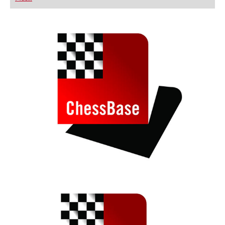
playing at a tournament level: with FRITZ, you can
train more efficiently, intelligently and with a
more personalised approach than ever before.