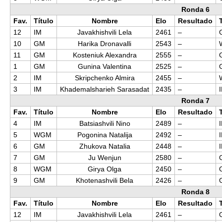
Ronda 6
Fav.
Título
Nombre
Elo
Resultado
12
IM
Javakhishvili Lela
2461
–
10
GM
Harika Dronavalli
2543
–
11
GM
Kosteniuk Alexandra
2555
–
1
GM
Gunina Valentina
2525
–
2
IM
Skripchenko Almira
2455
–
3
IM
Khademalsharieh Sarasadat
2435
–
Ronda 7
Fav.
Título
Nombre
Elo
Resultado
4
IM
Batsiashvili Nino
2489
–
5
WGM
Pogonina Natalija
2492
–
6
GM
Zhukova Natalia
2448
–
7
GM
Ju Wenjun
2580
–
8
WGM
Girya Olga
2450
–
9
GM
Khotenashvili Bela
2426
–
Ronda 8
Fav.
Título
Nombre
Elo
Resultado
12
IM
Javakhishvili Lela
2461
–