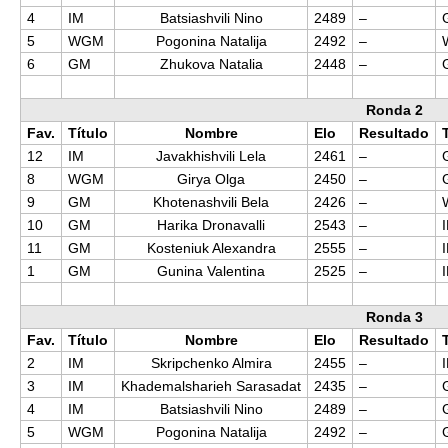
4
IM
Batsiashvili Nino
2489
–
5
WGM
Pogonina Natalija
2492
–
6
GM
Zhukova Natalia
2448
–
Ronda 2
Fav.
Título
Nombre
Elo
Resultado
12
IM
Javakhishvili Lela
2461
–
8
WGM
Girya Olga
2450
–
9
GM
Khotenashvili Bela
2426
–
10
GM
Harika Dronavalli
2543
–
11
GM
Kosteniuk Alexandra
2555
–
1
GM
Gunina Valentina
2525
–
Ronda 3
Fav.
Título
Nombre
Elo
Resultado
2
IM
Skripchenko Almira
2455
–
3
IM
Khademalsharieh Sarasadat
2435
–
4
IM
Batsiashvili Nino
2489
–
5
WGM
Pogonina Natalija
2492
–