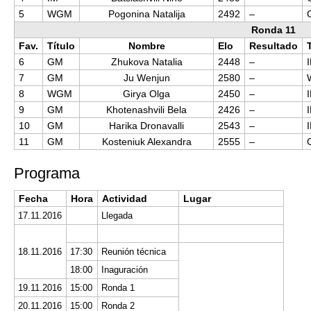
5
WGM
Pogonina Natalija
2492
–
Ronda 11
Fav.
Título
Nombre
Elo
Resultado
6
GM
Zhukova Natalia
2448
–
7
GM
Ju Wenjun
2580
–
8
WGM
Girya Olga
2450
–
9
GM
Khotenashvili Bela
2426
–
10
GM
Harika Dronavalli
2543
–
11
GM
Kosteniuk Alexandra
2555
–
Programa
Fecha
Hora
Actividad
Lugar
17.11.2016
Llegada
18.11.2016
17:30
Reunión técnica
18:00
Inaguración
19.11.2016
15:00
Ronda 1
20.11.2016
15:00
Ronda 2