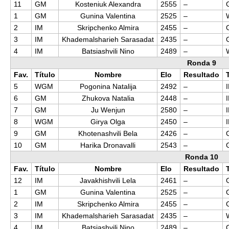
11
GM
Kosteniuk Alexandra
2555
–
1
GM
Gunina Valentina
2525
–
2
IM
Skripchenko Almira
2455
–
3
IM
Khademalsharieh Sarasadat
2435
–
4
IM
Batsiashvili Nino
2489
–
Ronda 9
Fav.
Título
Nombre
Elo
Resultado
5
WGM
Pogonina Natalija
2492
–
6
GM
Zhukova Natalia
2448
–
7
GM
Ju Wenjun
2580
–
8
WGM
Girya Olga
2450
–
9
GM
Khotenashvili Bela
2426
–
10
GM
Harika Dronavalli
2543
–
Ronda 10
Fav.
Título
Nombre
Elo
Resultado
12
IM
Javakhishvili Lela
2461
–
1
GM
Gunina Valentina
2525
–
2
IM
Skripchenko Almira
2455
–
3
IM
Khademalsharieh Sarasadat
2435
–
4
IM
Batsiashvili Nino
2489
–