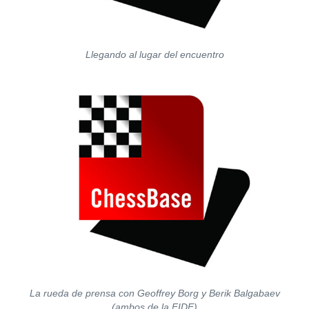
Llegando al lugar del encuentro
La rueda de prensa con Geoffrey Borg y Berik Balgabaev
(ambos de la FIDE)