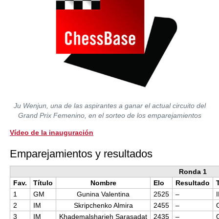
Ju Wenjun, una de las aspirantes a ganar el actual circuito del
Grand Prix Femenino, en el sorteo de los emparejamientos
Vídeo de la inauguración
Emparejamientos y resultados
Ronda 1
Fav.
Título
Nombre
Elo
Resultado
1
GM
Gunina Valentina
2525
–
2
IM
Skripchenko Almira
2455
–
3
IM
Khademalsharieh Sarasadat
2435
–