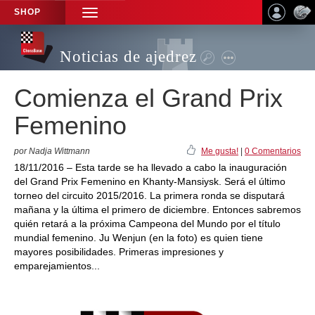
SHOP
TOGGLE
NAVIGATION
Noticias de ajedrez
Comienza el Grand Prix
Femenino
por Nadja Wittmann
Me gusta!
|
0 Comentarios
18/11/2016 – Esta tarde se ha llevado a cabo la inauguración
del Grand Prix Femenino en Khanty-Mansiysk. Será el último
torneo del circuito 2015/2016. La primera ronda se disputará
mañana y la última el primero de diciembre. Entonces sabremos
quién retará a la próxima Campeona del Mundo por el título
mundial femenino. Ju Wenjun (en la foto) es quien tiene
mayores posibilidades. Primeras impresiones y
emparejamientos...