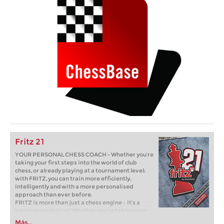
Fritz 21
YOUR PERSONAL CHESS COACH - Whether you’re
taking your first steps into the world of club
chess, or already playing at a tournament level:
with FRITZ, you can train more efficiently,
intelligently and with a more personalised
approach than ever before.
FRITZ is more than just a chess engine – it’s a
training revolution! Whether you’re taking your
first steps into the world of club chess, or already
Más...