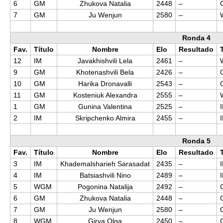
6
GM
Zhukova Natalia
2448
–
7
GM
Ju Wenjun
2580
–
Ronda 4
Fav.
Título
Nombre
Elo
Resultado
12
IM
Javakhishvili Lela
2461
–
9
GM
Khotenashvili Bela
2426
–
10
GM
Harika Dronavalli
2543
–
11
GM
Kosteniuk Alexandra
2555
–
1
GM
Gunina Valentina
2525
–
2
IM
Skripchenko Almira
2455
–
Ronda 5
Fav.
Título
Nombre
Elo
Resultado
3
IM
Khademalsharieh Sarasadat
2435
–
4
IM
Batsiashvili Nino
2489
–
5
WGM
Pogonina Natalija
2492
–
6
GM
Zhukova Natalia
2448
–
7
GM
Ju Wenjun
2580
–
8
WGM
Girya Olga
2450
–