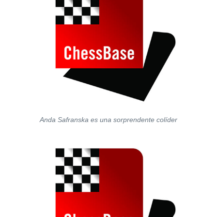
Anda Safranska es una sorprendente colíder