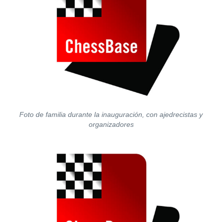
Foto de familia durante la inauguración, con ajedrecistas y
organizadores