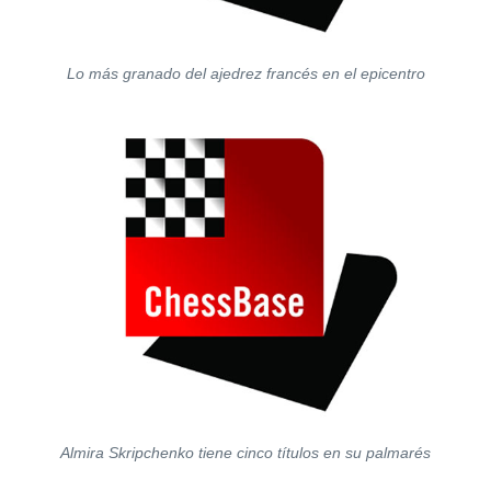
Lo más granado del ajedrez francés en el epicentro
Almira Skripchenko tiene cinco títulos en su palmarés