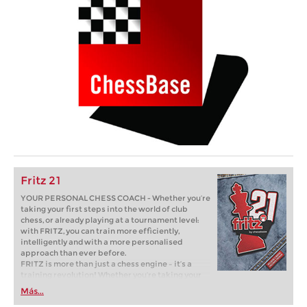
Fritz 21
YOUR PERSONAL CHESS COACH - Whether you’re
taking your first steps into the world of club
chess, or already playing at a tournament level:
with FRITZ, you can train more efficiently,
intelligently and with a more personalised
approach than ever before.
FRITZ is more than just a chess engine – it’s a
training revolution! Whether you’re taking your
first steps into the world of club chess, or already
Más...
playing at a tournament level: with FRITZ, you can