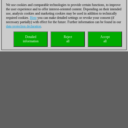
We use cookies and comparable technologies to provide certain functions, to improve
the user experience and to offer interest-oriented content. Depending on their intended
use, analysis cookies and marketing cookies may be used in addition to technically
required cookies.
Here
you can make detailed settings or revoke your consent (if
necessary partially) with effect for the future. Further information can be found in our
data protection declaration
.
Detailed
Reject
Accept
information
all
all