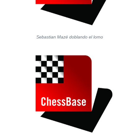
Sebastian Mazé doblando el lomo