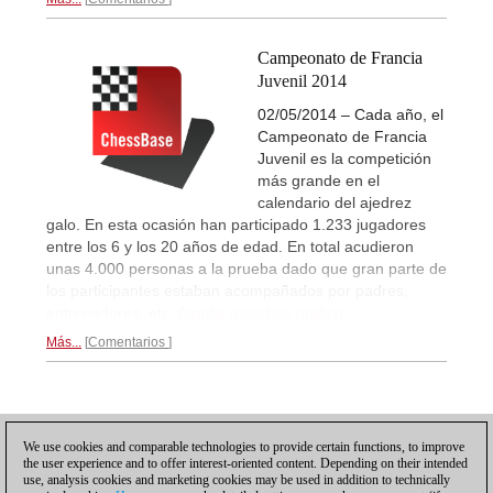
Campeonato de Francia
Juvenil 2014
02/05/2014 – Cada año, el
Campeonato de Francia
Juvenil es la competición
más grande en el
calendario del ajedrez
galo. En esta ocasión han participado 1.233 jugadores
entre los 6 y los 20 años de edad. En total acudieron
unas 4.000 personas a la prueba dado que gran parte de
los participantes estaban acompañados por padres,
entrenadores, etc.
Amplio reportaje gráfico...
Más...
Comentarios
Posting: 6 - 10
We use cookies and comparable technologies to provide certain functions, to improve
the user experience and to offer interest-oriented content. Depending on their intended
Desplácese hacia abajo para recargar más
use, analysis cookies and marketing cookies may be used in addition to technically