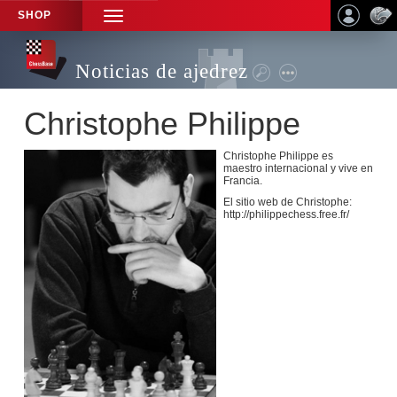
SHOP
TOGGLE
NAVIGATION
Noticias de ajedrez
Christophe Philippe
Christophe Philippe es
maestro internacional y vive en
Francia.
El sitio web de Christophe:
http://philippechess.free.fr/