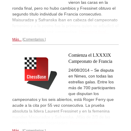
vieron las caras en la
ronda final, pero no hubo cambios y Fressinet obtuvo el
segundo título individual de Francia consecutivo.
Maisuradze y Safranska iban en cabeza del campeonato
femenino y a la postre fue la primera quien se adjudicó el
título por segunda vez consecutiva.
Reportaje final...
Más...
Comentarios
Comienza el LXXXIX
Campeonato de Francia
24/08/2014 – Se disputa
en Nimes, con todas las
estrellas galas. Entre los
más de 700 participantes
que disputan los
campeonatos y los seis abiertos, está Roger Ferry que
acude a la cita por 55 vez consecutiva. La prueba
absoluta la lidera Laurent Fressinet y en la femenina
mandan Maisuradze y Safranska. ¡Más de 2/3 de las
partidas terminan decantadas.
Reportaje gráfico...
Más...
Comentarios