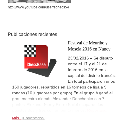
http://www.youtube.com/user/echecs54
Publicaciones recientes
Festival de Meurthe y
Mosela 2016 en Nancy
23/02/2016 – Se disputó
entre el 17 y el 21 de
febrero de 2016 en la
capital del distrito francés.
En total participaron unos
160 jugadores, repartidos en 16 torneos de liga a 9
rondas (10 jugadores por grupo) En el grupo A ganó el
gran maestro alemán Alexander Donchenko con 7
puntos. Alexandr Fier y Pierre Bailet ocuparon los
puestos dos y tres con un punto menos.
Reportaje...
Más...
Comentarios