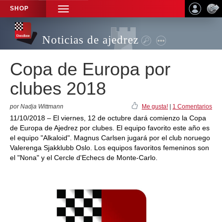
SHOP
TOGGLE
NAVIGATION
Noticias de ajedrez
Copa de Europa por
clubes 2018
por Nadja Wittmann
Me gusta!
|
1 Comentarios
11/10/2018 – El viernes, 12 de octubre dará comienzo la Copa
de Europa de Ajedrez por clubes. El equipo favorito este año es
el equipo "Alkaloid". Magnus Carlsen jugará por el club noruego
Valerenga Sjakklubb Oslo. Los equipos favoritos femeninos son
el "Nona" y el Cercle d'Echecs de Monte-Carlo.