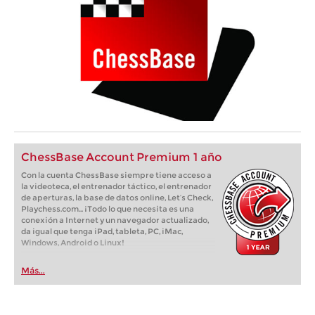
ChessBase Account Premium 1 año
Con la cuenta ChessBase siempre tiene acceso a
la videoteca, el entrenador táctico, el entrenador
de aperturas, la base de datos online, Let’s Check,
Playchess.com... ¡Todo lo que necesita es una
conexión a Internet y un navegador actualizado,
da igual que tenga iPad, tableta, PC, iMac,
Windows, Android o Linux!
Más...