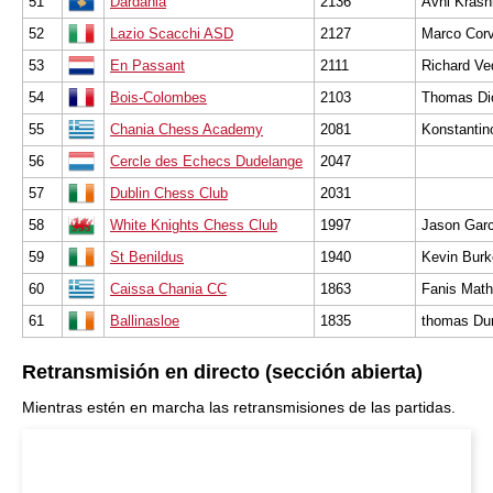
51
Dardania
2136
Avni Krasn
52
Lazio Scacchi ASD
2127
Marco Corv
53
En Passant
2111
Richard Ve
54
Bois-Colombes
2103
Thomas Dio
55
Chania Chess Academy
2081
Konstantin
56
Cercle des Echecs Dudelange
2047
57
Dublin Chess Club
2031
58
White Knights Chess Club
1997
Jason Garc
59
St Benildus
1940
Kevin Burk
60
Caissa Chania CC
1863
Fanis Math
61
Ballinasloe
1835
thomas Du
Retransmisión en directo (sección abierta)
Mientras estén en marcha las retransmisiones de las partidas.