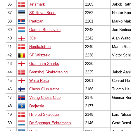
36
Jetsmark
2265
Jakob Rath
37
SK Reval-Sport
2262
Nestor Kaa
38
Partizan
2261
Marko Mak
39
Gambit Bonnevoie
2248
Jan Bednar
40
3Cs
2242
Alan Walto
41
Nordkalotten
2240
Martin Sta
42
SF Wirtzfeld
2238
Victor Sch
43
Grantham Sharks
2230
44
Bronshoj Skakforening
2225
Jakob Aab
45
White Rose
2201
Conrad Ho
46
Chess Club Aatos
2186
Tuomo Ha
47
Viking Chess Club
2178
Gunnar Ru
48
Drejtesia
2177
49
Hillerod Skakklub
2149
Lars Nilss
50
De Sprenger Echternach
2146
Gerd Dens