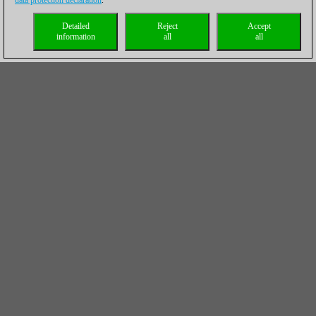
data protection declaration
.
Detailed
Reject
Accept
information
all
all