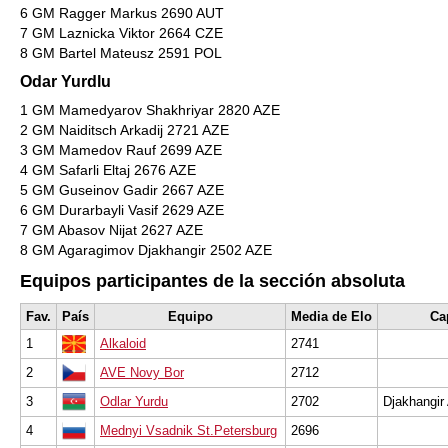
6 GM Ragger Markus 2690 AUT
7 GM Laznicka Viktor 2664 CZE
8 GM Bartel Mateusz 2591 POL
Odar Yurdlu
1 GM Mamedyarov Shakhriyar 2820 AZE
2 GM Naiditsch Arkadij 2721 AZE
3 GM Mamedov Rauf 2699 AZE
4 GM Safarli Eltaj 2676 AZE
5 GM Guseinov Gadir 2667 AZE
6 GM Durarbayli Vasif 2629 AZE
7 GM Abasov Nijat 2627 AZE
8 GM Agaragimov Djakhangir 2502 AZE
Equipos participantes de la sección absoluta
Fav.
País
Equipo
Media de Elo
Ca
1
Alkaloid
2741
2
AVE Novy Bor
2712
3
Odlar Yurdu
2702
Djakhangir
4
Mednyi Vsadnik St.Petersburg
2696