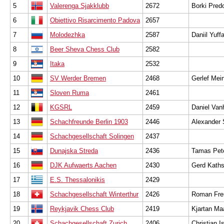
5
Valerenga Sjakklubb
2672
Borki Pred
6
Obiettivo Risarcimento Padova
2657
7
Molodezhka
2587
Daniil Yuff
8
Beer Sheva Chess Club
2582
9
Itaka
2532
10
SV Werder Bremen
2468
Gerlef Mei
11
Sloven Ruma
2461
12
KGSRL
2459
Daniel Van
13
Schachfreunde Berlin 1903
2446
Alexander
14
Schachgesellschaft Solingen
2437
15
Dunajska Streda
2436
Tamas Pet
16
DJK Aufwaerts Aachen
2430
Gerd Kaths
17
E.S. Thessalonikis
2429
18
Schachgesellschaft Winterthur
2426
Roman Fre
19
Reykjavik Chess Club
2419
Kjartan Ma
20
Schachgesellschaft Zurich
2406
Christian I