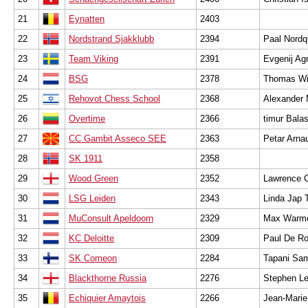
21
Eynatten
2403
22
Nordstrand Sjakklubb
2394
Paal Nordq
23
Team Viking
2391
Evgenij Ag
24
BSG
2378
Thomas Wi
25
Rehovot Chess School
2368
Alexander 
26
Overtime
2366
timur Bala
27
CC Gambit Asseco SEE
2363
Petar Arna
28
SK 1911
2358
29
Wood Green
2352
Lawrence 
30
LSG Leiden
2343
Linda Jap 
31
MuConsult Apeldoorn
2329
Max Warm
32
KC Deloitte
2309
Paul De R
33
SK Comeon
2284
Tapani Sa
34
Blackthorne Russia
2276
Stephen Le
35
Echiquier Amaytois
2266
Jean-Marie