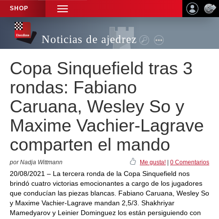
SHOP
TOGGLE
NAVIGATION
Noticias de ajedrez
Copa Sinquefield tras 3
rondas: Fabiano
Caruana, Wesley So y
Maxime Vachier-Lagrave
comparten el mando
por Nadja Wittmann
Me gusta!
|
0 Comentarios
20/08/2021 – La tercera ronda de la Copa Sinquefield nos
brindó cuatro victorias emocionantes a cargo de los jugadores
que conducían las piezas blancas. Fabiano Caruana, Wesley So
y Maxime Vachier-Lagrave mandan 2,5/3. Shakhriyar
Mamedyarov y Leinier Dominguez los están persiguiendo con