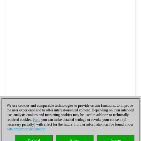
We use cookies and comparable technologies to provide certain functions, to improve
the user experience and to offer interest-oriented content. Depending on their intended
use, analysis cookies and marketing cookies may be used in addition to technically
required cookies.
Here
you can make detailed settings or revoke your consent (if
necessary partially) with effect for the future. Further information can be found in our
data protection declaration
.
Detailed
Reject
Accept