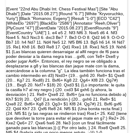
[Event "22nd Abu Dhabi Int. Chess Festival Mas"] [Site "Abu
Dhabi"] [Date "2015.08.27"] [Round "6.7"] [White "Kryvoruchko,
Yuriy"] [Black "Romanov, Evgeny"] [Result "1-0"] [ECO "C42"]
[WhiteElo "2697"] [BlackElo "2586"] [Annotator "Reeh,Oliver"]
[PlyCount "47"] [EventDate "2015.08.23"] [EventRounds "9"]
[EventCountry "UAE"] 1. e4 e5 2. Nf3 Nf6 3. Nxe5 d6 4. Nf3
Nxe4 5. Nc3 Nxc3 6. dxc3 Be7 7. Be3 O-O 8. Qd2 b6 9. O-O-O
Bb7 10. h4 Nd7 11. Nd4 Ne5 12. Nf5 Bf6 13. Bg5 h6 14. f4 Nd7
15. Re1 Kh8 16. Bd3 Re8 17. Qd1 Rxe1 18. Rxe1 Nc5 19. Nxh6
$1 {Las blancas quieren desarraigar al alfil negro de f6 para
poder desviar a la dama negra tras ...gxf6, con Te8+ Dxe8 y
poder jugar Axf6+. Entonces, el rey negro se ve obligado a
desplazarse a g8 y las blancas dan jaque mate con la dama,
acercándose a la columna "g". La idea también funciona tras el
cambio intermedio en d3} Nxd3+ (19... gxh6 20. Re8+ $1 Qxe8
(20... Kg7 21. Rxd8) 21. Bxf6+ Kg8 22. Qg4+ Kf8 23. Qg7#)
(19... Bxg5 20. Nxf7+ $18) 20. Qxd3 $1 {Lo importante: le quita
la casilla h7 al rey negro.} (20. cxd3 $4 gxh6 {y ahora, la
desviación } 21. Re8+ Qxe8 22. Bxf6+ {ya no funciona debido a}
Kh7 $19) 20... Qd7 {La rendición.} (20... gxh6 21. Re8+ $1
Qxe8 22. Bxf6+ Kg8 23. Qg3+ $1 Kf8 24. Qg7#) 21. Bxf6 gxf6
22. Qd4 Kh7 23. Qxf6 Re8 24. Nf5 $1 {Una bonita recta final.}
(24. Nf5 $1 {y las negras se rindieron tras} Rxe1+ 25. Kd2 {tiene
que devolver la torre para evitar el jaque mate en g7:} Re2+ 26.
Kxe2 Qe6+ 27. Qxe6 fxe6 28. Ne3 {con un final fácilmente
ganado para las blancas.}) ({ Por otro lado, } 24. Rxe8 Qxe8 25.
Nf5 $4 {habría sido un poco menos astuto. :-)}) 1-0