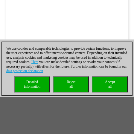
We use cookies and comparable technologies to provide certain functions, to improve
the user experience and to offer interest-oriented content. Depending on their intended
use, analysis cookies and marketing cookies may be used in addition to technically
required cookies.
Here
you can make detailed settings or revoke your consent (if
necessary partially) with effect for the future. Further information can be found in our
data protection declaration
.
Detailed
Reject
Accept
information
all
all