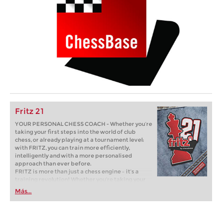
Fritz 21
YOUR PERSONAL CHESS COACH - Whether you’re
taking your first steps into the world of club
chess, or already playing at a tournament level:
with FRITZ, you can train more efficiently,
intelligently and with a more personalised
approach than ever before.
FRITZ is more than just a chess engine – it’s a
training revolution! Whether you’re taking your
first steps into the world of club chess, or already
Más...
playing at a tournament level: with FRITZ, you can
train more efficiently, intelligently and with a
more personalised approach than ever before.