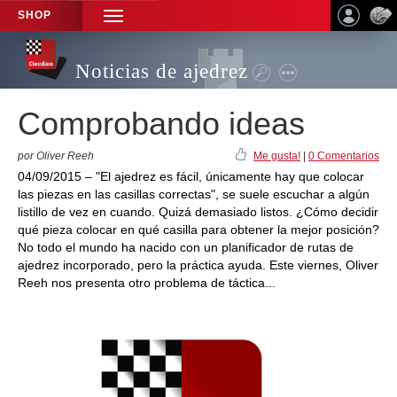
SHOP
TOGGLE
NAVIGATION
Noticias de ajedrez
Comprobando ideas
por Oliver Reeh
Me gusta!
|
0 Comentarios
04/09/2015 – "El ajedrez es fácil, únicamente hay que colocar
las piezas en las casillas correctas", se suele escuchar a algún
listillo de vez en cuando. Quizá demasiado listos. ¿Cómo decidir
qué pieza colocar en qué casilla para obtener la mejor posición?
No todo el mundo ha nacido con un planificador de rutas de
ajedrez incorporado, pero la práctica ayuda. Este viernes, Oliver
Reeh nos presenta otro problema de táctica...