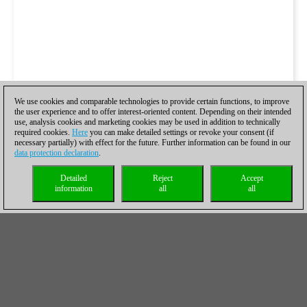
We use cookies and comparable technologies to provide certain functions, to improve
the user experience and to offer interest-oriented content. Depending on their intended
use, analysis cookies and marketing cookies may be used in addition to technically
required cookies.
Here
you can make detailed settings or revoke your consent (if
necessary partially) with effect for the future. Further information can be found in our
data protection declaration
.
Detailed
Reject
Accept
information
all
all