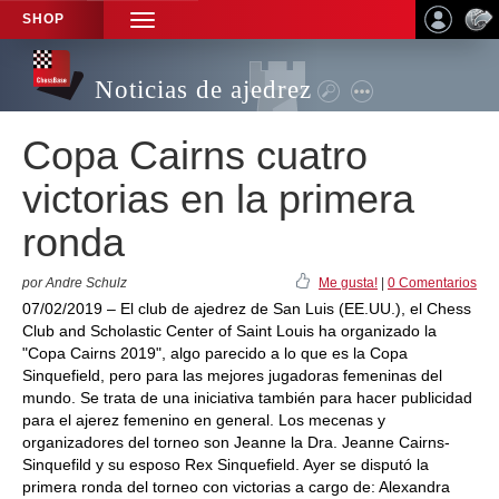
SHOP
TOGGLE
NAVIGATION
Noticias de ajedrez
Copa Cairns cuatro
victorias en la primera
ronda
por Andre Schulz
Me gusta!
|
0 Comentarios
07/02/2019 – El club de ajedrez de San Luis (EE.UU.), el Chess
Club and Scholastic Center of Saint Louis ha organizado la
"Copa Cairns 2019", algo parecido a lo que es la Copa
Sinquefield, pero para las mejores jugadoras femeninas del
mundo. Se trata de una iniciativa también para hacer publicidad
para el ajerez femenino en general. Los mecenas y
organizadores del torneo son Jeanne la Dra. Jeanne Cairns-
Sinquefild y su esposo Rex Sinquefield. Ayer se disputó la
primera ronda del torneo con victorias a cargo de: Alexandra