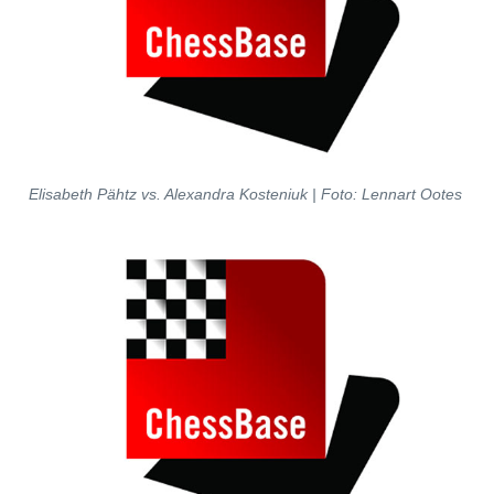
Elisabeth Pähtz vs. Alexandra Kosteniuk
| Foto:
L
ennart Ootes