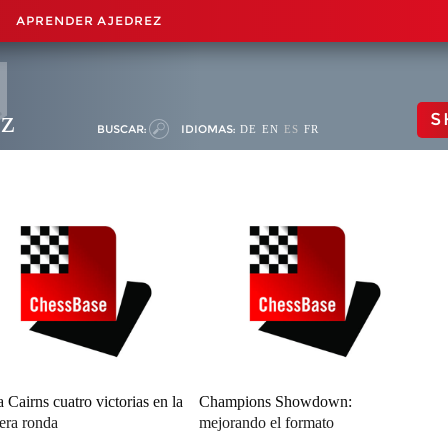
APRENDER AJEDREZ
ez
S
BUSCAR:
IDIOMAS:
DE
EN
ES
FR
 Cairns cuatro victorias en la
Champions Showdown:
era ronda
mejorando el formato