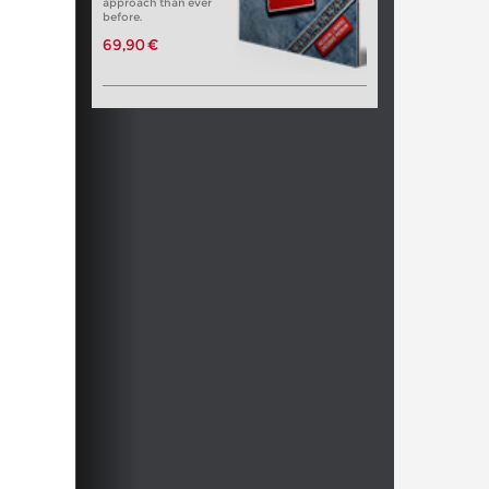
approach than ever
before.
69,90 €