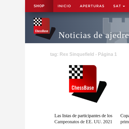
INICIO
APERTURAS
SAT
SHOP
Noticias de ajedr
tag: Rex Sinquefield - Página 1
Las listas de participantes de los
Copa
Campeonatos de EE. UU. 2021
prim