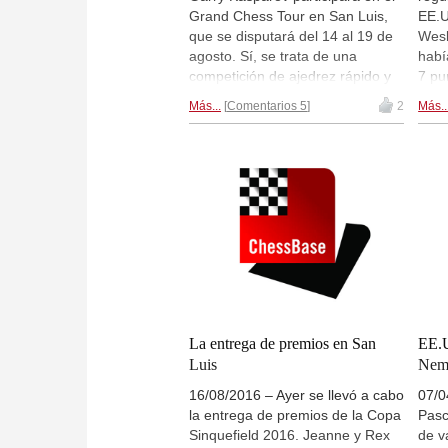
Grand Chess Tour en San Luis,
EE.U
que se disputará del 14 al 19 de
Wesl
agosto. Sí, se trata de una
habí
competición de ajedrez rápido y
7 pu
relámpago y no de partidas
nece
Más...
Comentarios 5
2
Más..
clásicas, pero competición, al fin
duel
y al cabo. Los resultados se
part
tendrán en cuenta para las
de j
valoraciones FIDE en dichas
segu
modalidades. ¡No es necesario
se r
que se pellizquen!
meno
cons
Onis
posi
comp
prime
part
La entrega de premios en San
EE.U
tabl
Luis
Nem
1,5:
16/08/2016 – Ayer se llevó a cabo
07/0
de E
la entrega de premios de la Copa
Pasc
Sinquefield 2016. Jeanne y Rex
de v