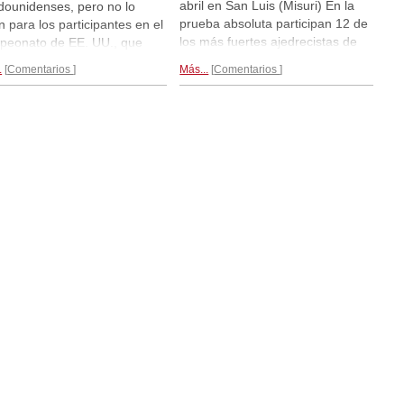
abril en San Luis (Misuri) En la
dounidenses, pero no lo
prueba absoluta participan 12 de
n para los participantes en el
los más fuertes ajedrecistas de
eonato de EE. UU., que
los Estados Unidos de América.
en avanzando en la
.
Comentarios
Más...
Comentarios
El torneo se disputa por sistema
etición. En la sección
de liga (11 rondas) La
luta lidera Hikaru Nakamura
competición femenina se disputa
un punto de ventaja sobre a
en paralelo, también con 12
ey So. En la prueba
contendientes.
El comienzo...
nina, Katerina Nemcova es
r con 4/5, por delante de Irina
sh.
Tras 5 rondas...