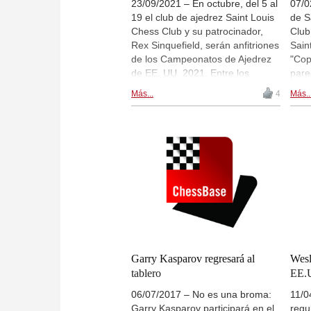
23/09/2021 – En octubre, del 5 al
07/0
19 el club de ajedrez Saint Louis
de S
Chess Club y su patrocinador,
Club
Rex Sinquefield, serán anfitriones
Sain
de los Campeonatos de Ajedrez
"Cop
de EE. UU. 2021. Entre los
pare
participantes estarán, por
Sinq
Más...
4
Más..
ejemplo, Fabiano Caruana,
mejo
Wesley So, Leinier Dominguez,
mund
Sam Shankland, Xiong y en la
tamb
sección femenina, Irina Krush y
para
Carissa Yip. El torneo se
gene
disputará a 11 rondas y la bolsa
orga
de premios asciende a casi
Jean
200.000 dólares
Sinq
estadounidenses. Además del
Sinq
máximo título estado unidense,
prim
los mejores jugadores se podrán
vict
asegurar una plaza para el
Kost
Garry Kasparov regresará al
Wesl
próximo circuito por el
Guni
tablero
EE.
Campeonato del Mundo. Habrá
Foto
06/07/2017 – No es una broma:
11/0
retransmisiones también en
Crys
Garry Kasparov participará en el
regu
live.chessbase.com
Club