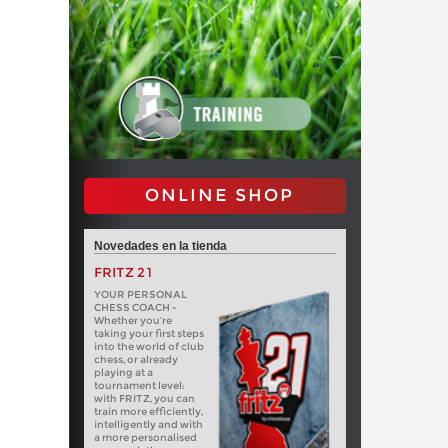
ONLINE SHOP
Novedades en la tienda
FRITZ 21
YOUR PERSONAL
CHESS COACH -
Whether you’re
taking your first steps
into the world of club
chess, or already
playing at a
tournament level:
with FRITZ, you can
train more efficiently,
intelligently and with
a more personalised