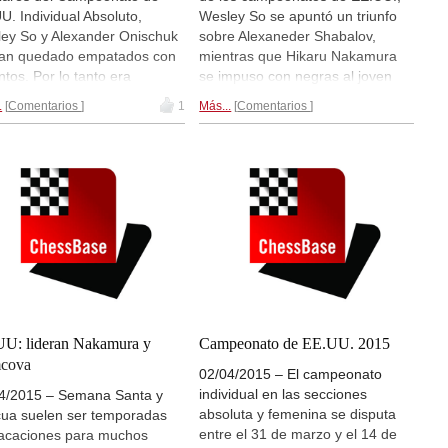
U. Individual Absoluto,
Wesley So se apuntó un triunfo
ey So y Alexander Onischuk
sobre Alexaneder Shabalov,
an quedado empatados con
mientras que Hikaru Nakamura
ntos. Por lo tanto era
se impuso con negras al joven
sario que disputaran un
Ray Robson. Las 3 partidas
.
Comentarios
1
Más...
Comentarios
o de desempate. Las
restantes concluyeron en tablas.
idas se jugaron con un ritmo
En la prueba femenina, Jennifer
uego de 25 minutos con 5
Ju, Tatev Abrahamyan y Sabina
ndos en modo Bronstein: si
Foisor comenzaron con victorias.
ealiza el movimiento en
s de 5 segundos, no se
ume tiempo en el reloj.
chuk alcanzó buenas
ciones pero, cuando se
licó la situación en la
ra, perdió el hilo y la
ida. La segunda concluyó en
U: lideran Nakamura y
Campeonato de EE.UU. 2015
as. Wesley So ganó el duelo
cova
02/04/2015 – El campeonato
0,5 y es el nuevo Campeón
individual en las secciones
4/2015 – Semana Santa y
E.UU.
absoluta y femenina se disputa
ua suelen ser temporadas
entre el 31 de marzo y el 14 de
acaciones para muchos