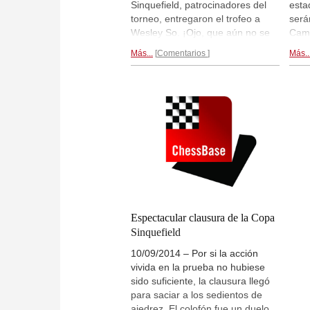
Sinquefield, patrocinadores del
esta
torneo, entregaron el trofeo a
será
Wesley So. ¡Ojo, que aún no se
Camp
ha acabado el espectáculo! Hoy,
sigu
Más...
Comentarios
Más..
martes 16 de agosto se disputará
comp
el "Ultimate Moves Challenge"
abso
con Kasparov y se esperan
con 
toneladas de diversión, como
Wesl
siempre que entra en acción
feme
Garry. ¡No se lo pierda!
líde
Impresiones gráficas...
Kru
Espectacular clausura de la Copa
Sinquefield
10/09/2014 – Por si la acción
vivida en la prueba no hubiese
sido suficiente, la clausura llegó
para saciar a los sedientos de
ajedrez. El colofón fue un duelo