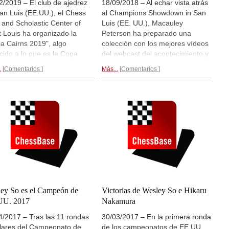
2/2019 – El club de ajedrez
18/09/2018 – Al echar vista atrás
an Luis (EE.UU.), el Chess
al Champions Showdown in San
 and Scholastic Center of
Luis (EE. UU.), Macauley
t Louis ha organizado la
Peterson ha preparado una
a Cairns 2019", algo
colección con los mejores vídeos
cido a lo que es la Copa
del webcast del acontecimiento y
uefield, pero para las
además ha recopilado opiniones
.
Comentarios
Más...
Comentarios
res jugadoras femeninas del
de los espectadores para saber
o. Se trata de una iniciativa
qué opinan del formato del
ién para hacer publicidad
Ajedrez960 o Ajedrez Fischer y
 el ajerez femenino en
qué perfeccionarían si pudieran.
ral. Los mecenas y
Es cierto que sigue habiendo
nizadores del torneo son
cierto recelo entre los
ne la Dra. Jeanne Cairns-
ajedrecistas puristas contra esa
uefild y su esposo Rex
modalidad, pero tal y como
uefield. Ayer se disputó la
comentó Peter Svidler, hay sitio
era ronda del torneo con
más que suficiente para
orias a cargo de: Alexandra
experimentar con nuevas ideas
eniuk, Irina Krush, Valentina
en el mundo del ajedrez. El
ey So es el Campeón de
Victorias de Wesley So e Hikaru
na y Zhansaya Abdumalik.|
artículo en inglés por Macauley
UU. 2017
Nakamura
s: Lennart Ootes, Austin und
Peterson. | ChessBase via
Saint
4/2017 – Tras las 11 rondas
30/03/2017 – En la primera ronda
tal Fuller (Saint Louis Chess
Louis Chess Club YouTube
lares del Campeonato de
de los campeonatos de EE.UU.,
)