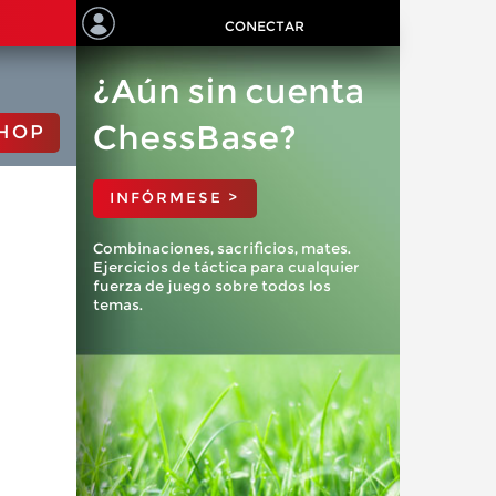
CONECTAR
¿Aún sin cuenta
ChessBase?
HOP
INFÓRMESE >
Combinaciones, sacrificios, mates.
Ejercicios de táctica para cualquier
fuerza de juego sobre todos los
temas.