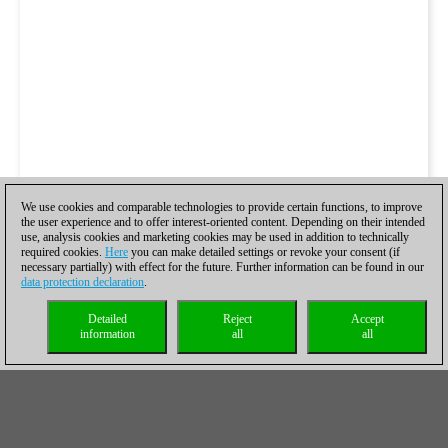
We use cookies and comparable technologies to provide certain functions, to improve
the user experience and to offer interest-oriented content. Depending on their intended
use, analysis cookies and marketing cookies may be used in addition to technically
required cookies.
Here
you can make detailed settings or revoke your consent (if
necessary partially) with effect for the future. Further information can be found in our
data protection declaration
.
Detailed
Reject
Accept
information
all
all