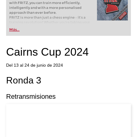
with FRITZ, you can train more efficiently,
intelligently and with a more personalised
approach than ever before.
FRITZ is more than just a chess engine – it’s a
training revolution! Whether you’re taking your
first steps into the world of club chess, or already
Más...
playing at a tournament level: with FRITZ, you can
train more efficiently, intelligently and with a
more personalised approach than ever before.
Cairns Cup 2024
Del 13 al 24 de junio de 2024
Ronda 3
Retransmisiones