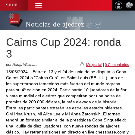
SHOP
TOGGLE
NAVIGATION
Noticias de ajedrez
Cairns Cup 2024: ronda
3
por Nadja Wittmann
Me gusta!
|
0 Comentarios
15/06/2024 – Entre el 13 y el 24 de junio de se disputa la Copa
Cairns 2024 o "Cairns Cup", en Saint Louis (EE. UU.), uno de
los supertorneos femeninos más fuertes del mundo regresa
para su 4ª edición en 2024. Participarán 10 jugadores de la flor
y nata mundial del ajedrez que competirán por una bolsa de
premios de 200.000 dólares, la más elevada de la historia.
Entre las participantes estarán las estrellas estadounidenses
GM Irina Krush, MI Alice Lee y MI Anna Zatonskih. El torneo
tendrá un formato similar al de la prestigiosa Copa Sinquefield:
una liguilla de diez jugadores, con nueve rondas de ajedrez
clásico. Hay retransmisiones en directo en live.chessbase.com y