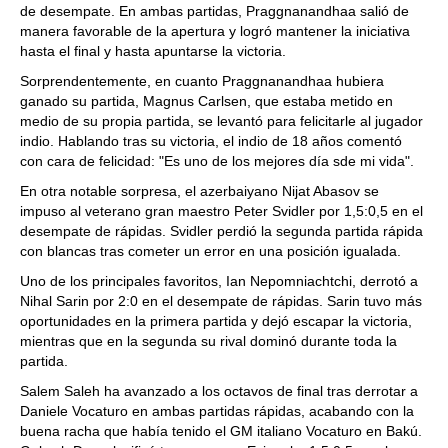
de desempate. En ambas partidas, Praggnanandhaa salió de
manera favorable de la apertura y logró mantener la iniciativa
hasta el final y hasta apuntarse la victoria.
Sorprendentemente, en cuanto Praggnanandhaa hubiera
ganado su partida, Magnus Carlsen, que estaba metido en
medio de su propia partida, se levantó para felicitarle al jugador
indio. Hablando tras su victoria, el indio de 18 años comentó
con cara de felicidad: "Es uno de los mejores día sde mi vida".
En otra notable sorpresa, el azerbaiyano Nijat Abasov se
impuso al veterano gran maestro Peter Svidler por 1,5:0,5 en el
desempate de rápidas. Svidler perdió la segunda partida rápida
con blancas tras cometer un error en una posición igualada.
Uno de los principales favoritos, Ian Nepomniachtchi, derrotó a
Nihal Sarin por 2:0 en el desempate de rápidas. Sarin tuvo más
oportunidades en la primera partida y dejó escapar la victoria,
mientras que en la segunda su rival dominó durante toda la
partida.
Salem Saleh ha avanzado a los octavos de final tras derrotar a
Daniele Vocaturo en ambas partidas rápidas, acabando con la
buena racha que había tenido el GM italiano Vocaturo en Bakú.