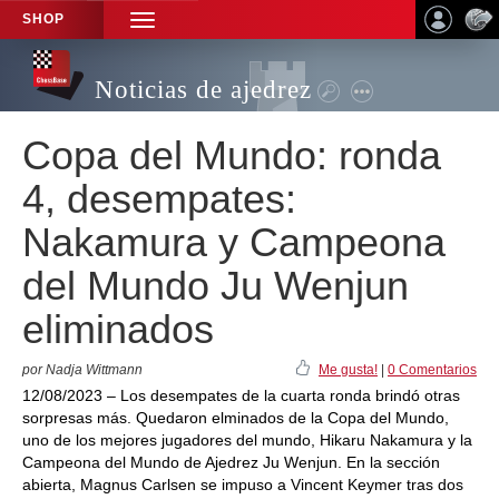
SHOP
TOGGLE
NAVIGATION
Noticias de ajedrez
Copa del Mundo: ronda
4, desempates:
Nakamura y Campeona
del Mundo Ju Wenjun
eliminados
por Nadja Wittmann
Me gusta!
|
0 Comentarios
12/08/2023 – Los desempates de la cuarta ronda brindó otras
sorpresas más. Quedaron elminados de la Copa del Mundo,
uno de los mejores jugadores del mundo, Hikaru Nakamura y la
Campeona del Mundo de Ajedrez Ju Wenjun. En la sección
abierta, Magnus Carlsen se impuso a Vincent Keymer tras dos