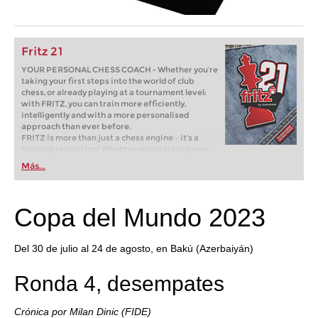
Fritz 21
YOUR PERSONAL CHESS COACH - Whether you’re
taking your first steps into the world of club
chess, or already playing at a tournament level:
with FRITZ, you can train more efficiently,
intelligently and with a more personalised
approach than ever before.
FRITZ is more than just a chess engine – it’s a
training revolution! Whether you’re taking your
first steps into the world of club chess, or already
Más...
playing at a tournament level: with FRITZ, you can
train more efficiently, intelligently and with a
more personalised approach than ever before.
Copa del Mundo 2023
Del 30 de julio al 24 de agosto, en Bakú (Azerbaiyán)
Ronda 4, desempates
Crónica por Milan Dinic (FIDE)