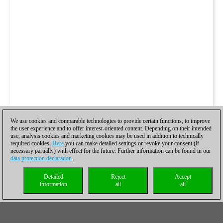
We use cookies and comparable technologies to provide certain functions, to improve
the user experience and to offer interest-oriented content. Depending on their intended
use, analysis cookies and marketing cookies may be used in addition to technically
required cookies.
Here
you can make detailed settings or revoke your consent (if
necessary partially) with effect for the future. Further information can be found in our
data protection declaration
.
Detailed
Reject
Accept
information
all
all