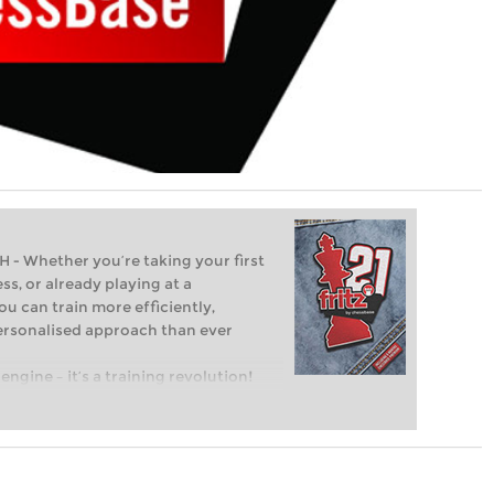
Whether you’re taking your first
ss, or already playing at a
ou can train more efficiently,
personalised approach than ever
engine – it’s a training revolution!
t steps into the world of club chess,
ent level: with FRITZ, you can train
 and with a more personalised