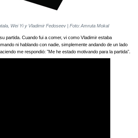
ntala, Wei Yi y Vladimir Fedoseev | Foto: Amruta Mokal
su partida. Cuando fui a comer, vi como Vladimir estaba
fumando ni hablando con nadie, simplemente andando de un lado
haciendo me respondió: "Me he estado motivando para la partida".