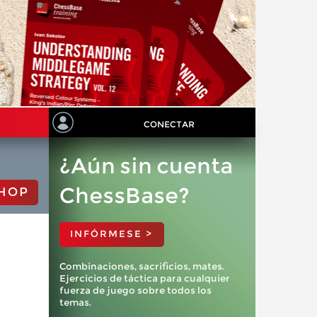
CONECTAR
¿Aún sin cuenta
ChessBase?
HOP
INFÓRMESE >
Combinaciones, sacrificios, mates.
Ejercicios de táctica para cualquier
fuerza de juego sobre todos los
temas.