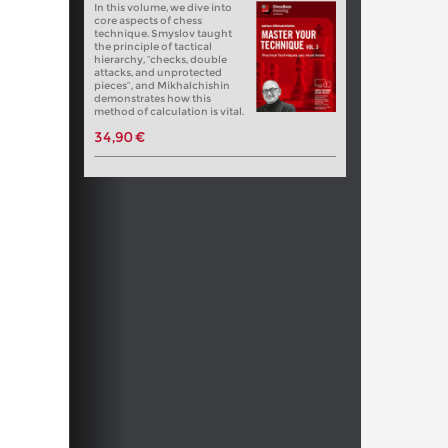
In this volume, we dive into
core aspects of chess
technique. Smyslov taught
the principle of tactical
hierarchy, “checks, double
attacks, and unprotected
pieces”, and Mikhalchishin
demonstrates how this
method of calculation is vital.
34,90 €