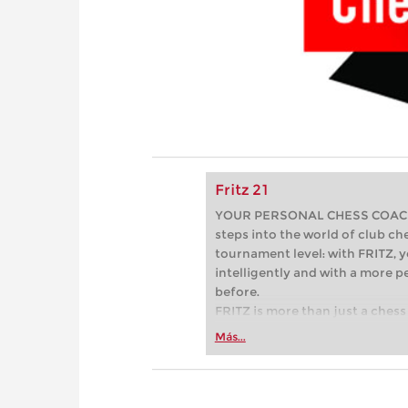
Fritz 21
YOUR PERSONAL CHESS COACH - 
steps into the world of club che
tournament level: with FRITZ, y
intelligently and with a more 
before.
FRITZ is more than just a chess 
Whether you’re taking your firs
Más...
or already playing at a tournam
more efficiently, intelligently
approach than ever before.