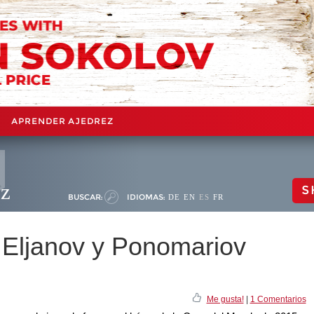
APRENDER AJEDREZ
ez
S
BUSCAR:
IDIOMAS:
DE
EN
ES
FR
Eljanov y Ponomariov
Me gusta!
|
1 Comentarios