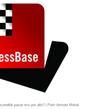
podido pasar eso por alto? | Foto: Amruta Mokal