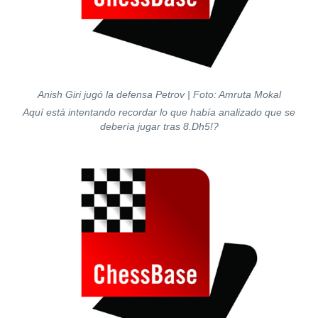
Anish Giri jugó la defensa Petrov | Foto: Amruta Mokal
Aquí está intentando recordar lo que había analizado que se
debería jugar tras 8.Dh5!?