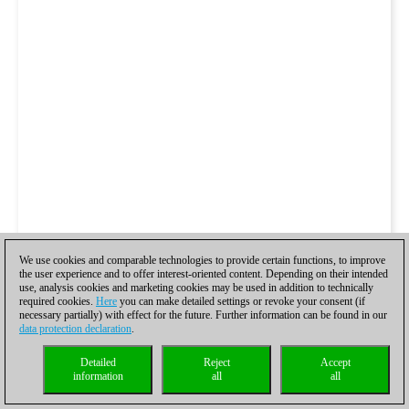
We use cookies and comparable technologies to provide certain functions, to improve
the user experience and to offer interest-oriented content. Depending on their intended
use, analysis cookies and marketing cookies may be used in addition to technically
required cookies.
Here
you can make detailed settings or revoke your consent (if
necessary partially) with effect for the future. Further information can be found in our
data protection declaration
.
Detailed
Reject
Accept
information
all
all