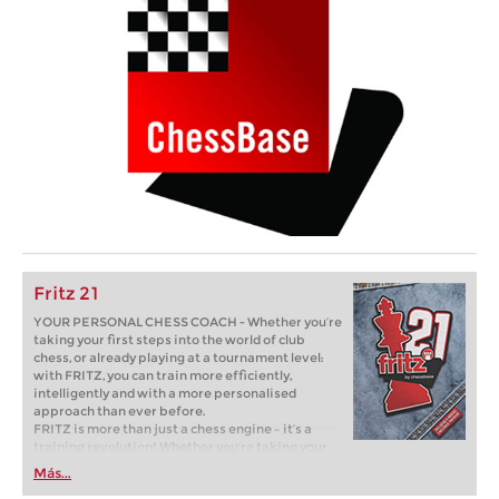
Fritz 21
YOUR PERSONAL CHESS COACH - Whether you’re
taking your first steps into the world of club
chess, or already playing at a tournament level:
with FRITZ, you can train more efficiently,
intelligently and with a more personalised
approach than ever before.
FRITZ is more than just a chess engine – it’s a
training revolution! Whether you’re taking your
first steps into the world of club chess, or already
Más...
playing at a tournament level: with FRITZ, you can