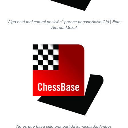
"Algo está mal con mi posición" parece pensar Anish Giri | Foto:
Amruta Mokal
No es que haya sido una partida inmaculada. Ambos