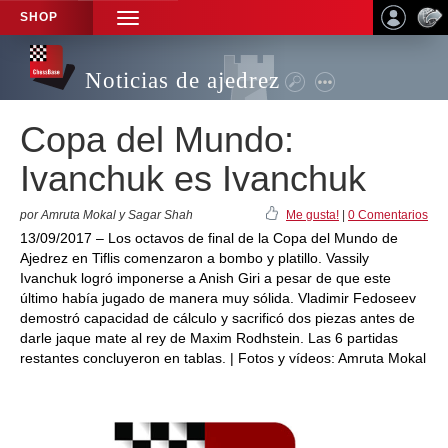
SHOP
TOGGLE
NAVIGATION
Noticias de ajedrez
Copa del Mundo:
Ivanchuk es Ivanchuk
por Amruta Mokal y Sagar Shah
Me gusta!
|
0 Comentarios
13/09/2017 – Los octavos de final de la Copa del Mundo de
Ajedrez en Tiflis comenzaron a bombo y platillo. Vassily
Ivanchuk logró imponerse a Anish Giri a pesar de que este
último había jugado de manera muy sólida. Vladimir Fedoseev
demostró capacidad de cálculo y sacrificó dos piezas antes de
darle jaque mate al rey de Maxim Rodhstein. Las 6 partidas
restantes concluyeron en tablas. | Fotos y vídeos: Amruta Mokal