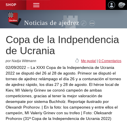
SHOP
TOGGLE
NAVIGATION
Noticias de ajedrez
Copa de la Indpendencia
de Ucrania
por Nadja Wittmann
Me gusta!
|
0 Comentarios
02/09/2022 – La XXXI Copa de la Independencia de Ucrania
2022 se disputó del 26 al 28 de agosto. Primeor se disputó el
torneo de ajedrez relámpago el día 26 y a contunación el torneo
de ajedrez rápido, los días 27 y 28 de agosto. El héroe local de
Kiev, MI Valeriy Grinev se coronó campeón de ambas
competiciones, gracias al tener la mejor valoración de
desempate por sistema Buchholz. Reportaje ilustrado por
Olexandr Prohorov. | En la foto: los campeones y entre ellos el
campeón, MI Valeriy Grinev con su trofeo | Foto: Oleksandr
Prohorov (31ª Copa de la Independencia de Ucrania 2022)