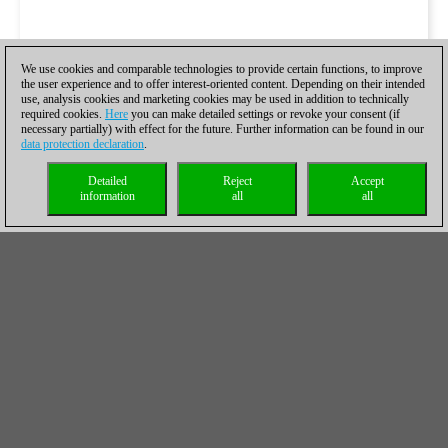
We use cookies and comparable technologies to provide certain functions, to improve
the user experience and to offer interest-oriented content. Depending on their intended
use, analysis cookies and marketing cookies may be used in addition to technically
required cookies.
Here
you can make detailed settings or revoke your consent (if
necessary partially) with effect for the future. Further information can be found in our
data protection declaration
.
Detailed
Reject
Accept
information
all
all