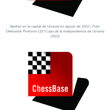
Ajedrez en la capital de Ucrania en agosto de 2022
| Foto:
Oleksandr Prohorov (31ª Copa de la Independencia de Ucrania
2022)