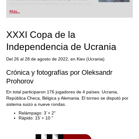
training revolution! Whether you’re taking your
first steps into the world of club chess, or already
Más...
playing at a tournament level: with FRITZ, you can
train more efficiently, intelligently and with a
more personalised approach than ever before.
XXXI Copa de la
Independencia de Ucrania
Del 26 al 28 de agosto de 2022, en Kiev (Ucrania)
Crónica y fotografías por Oleksandr
Prohorov
En total participaron 176 jugadores de 4 países: Ucrania,
República Checa, Bélgica y Alemania. El torneo se disputó por
sistema suizo a nueve rondas.
Relámpago: 3´+ 2"
Rápido: 15´+ 10 "