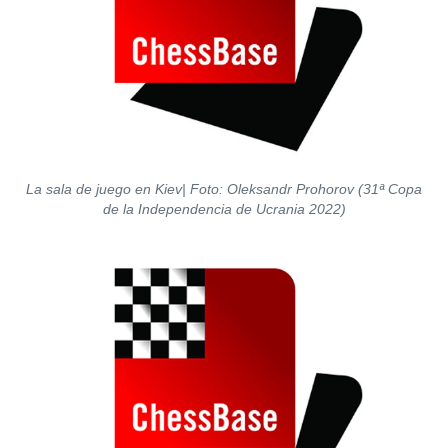
La sala de juego en Kiev| Foto: Oleksandr Prohorov (31ª Copa
de la Independencia de Ucrania 2022)