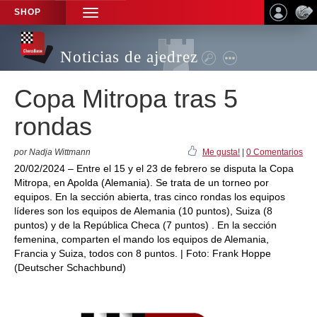
SHOP
TOGGLE
NAVIGATION
Noticias de ajedrez
Copa Mitropa tras 5
rondas
por Nadja Wittmann
Me gusta!
|
0 Comentarios
20/02/2024 – Entre el 15 y el 23 de febrero se disputa la Copa
Mitropa, en Apolda (Alemania). Se trata de un torneo por
equipos. En la sección abierta, tras cinco rondas los equipos
líderes son los equipos de Alemania (10 puntos), Suiza (8
puntos) y de la República Checa (7 puntos) . En la sección
femenina, comparten el mando los equipos de Alemania,
Francia y Suiza, todos con 8 puntos. | Foto: Frank Hoppe
(Deutscher Schachbund)