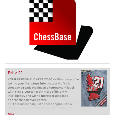
Fritz 21
YOUR PERSONAL CHESS COACH - Whether you’re
taking your first steps into the world of club
chess, or already playing at a tournament level:
with FRITZ, you can train more efficiently,
intelligently and with a more personalised
approach than ever before.
FRITZ is more than just a chess engine – it’s a
training revolution! Whether you’re taking your
first steps into the world of club chess, or already
Más...