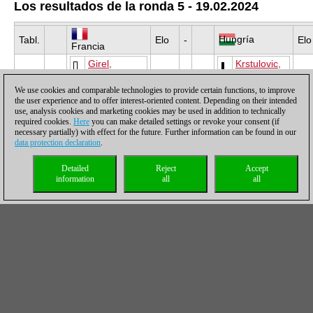
Los resultados de la ronda 5 - 19.02.2024
Hungría
Tabl.
Elo
-
Elo
Francia
Girel,
Krstulovic,
Joseph
Alex
1.1
IM
2484
-
IM
241
We use cookies and comparable technologies to provide certain functions, to improve
the user experience and to offer interest-oriented content. Depending on their intended
Makkar,
Juhasz,
use, analysis cookies and marketing cookies may be used in addition to technically
Rajat
Agoston
1.2
FM
2453
-
FM
241
required cookies.
Here
you can make detailed settings or revoke your consent (if
necessary partially) with effect for the future. Further information can be found in our
data protection declaration
.
Vanczak,
Velten, Paul
Tamas
1.3
GM
2460
-
IM
243
Detailed
Reject
Accept
information
all
all
Decuigniere,
Pasztor,
Tom
Balazs
1.4
IM
2405
-
FM
239
Bo.
1
Elo
-
9
Elo
Alemania
Croacia
Bluebaum,
Plenca,
Matthias
Jadranko
2.1
GM
2658
-
IM
242
Svane,
Ivekovic,