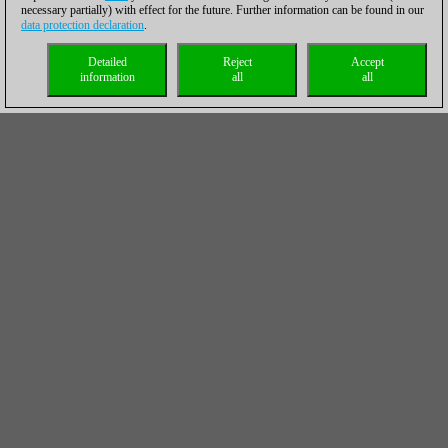
necessary partially) with effect for the future. Further information can be found in our
data protection declaration
.
Detailed
Reject
Accept
information
all
all