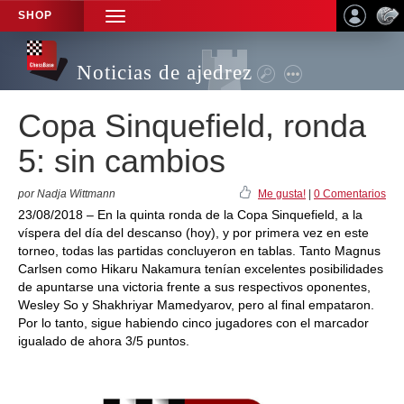
SHOP
TOGGLE
NAVIGATION
Noticias de ajedrez
Copa Sinquefield, ronda
5: sin cambios
por Nadja Wittmann
Me gusta!
|
0 Comentarios
23/08/2018 – En la quinta ronda de la Copa Sinquefield, a la
víspera del día del descanso (hoy), y por primera vez en este
torneo, todas las partidas concluyeron en tablas. Tanto Magnus
Carlsen como Hikaru Nakamura tenían excelentes posibilidades
de apuntarse una victoria frente a sus respectivos oponentes,
Wesley So y Shakhriyar Mamedyarov, pero al final empataron.
Por lo tanto, sigue habiendo cinco jugadores con el marcador
igualado de ahora 3/5 puntos.