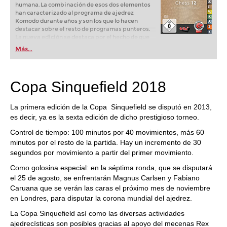
humana. La combinación de esos dos elementos
han caracterizado al programa de ajedrez
Komodo durante años y son los que lo hacen
destacar sobre el resto de programas punteros.
La nueva edición se destaca por el hecho de que
"dos corazones laten en su pecho". Uno es el
Más...
módulo clásico de Komodo, en su nueva versión
perfeccionada. El segundo es el módulo Komodo
"Monte Carlo" que calcula por un sistema
parecido al de AlphaZero.
Copa Sinquefield 2018
La primera edición de la Copa Sinquefield se disputó en 2013,
es decir, ya es la sexta edición de dicho prestigioso torneo.
Control de tiempo: 100 minutos por 40 movimientos, más 60
minutos por el resto de la partida. Hay un incremento de 30
segundos por movimiento a partir del primer movimiento.
Como golosina especial: en la séptima ronda, que se disputará
el 25 de agosto, se enfrentarán Magnus Carlsen y Fabiano
Caruana que se verán las caras el próximo mes de noviembre
en Londres, para disputar la corona mundial del ajedrez.
La Copa Sinquefield así como las diversas actividades
ajedrecísticas son posibles gracias al apoyo del mecenas Rex