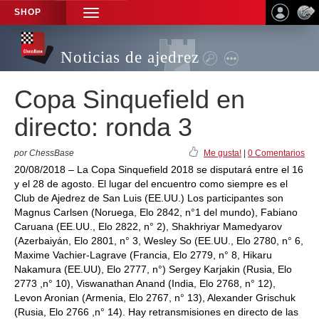
SHOP
TOGGLE
NAVIGATION
Noticias de ajedrez
Copa Sinquefield en
directo: ronda 3
por ChessBase
Me gusta!
|
0 Comentarios
20/08/2018 – La Copa Sinquefield 2018 se disputará entre el 16
y el 28 de agosto. El lugar del encuentro como siempre es el
Club de Ajedrez de San Luis (EE.UU.) Los participantes son
Magnus Carlsen (Noruega, Elo 2842, n°1 del mundo), Fabiano
Caruana (EE.UU., Elo 2822, n° 2), Shakhriyar Mamedyarov
(Azerbaiyán, Elo 2801, n° 3, Wesley So (EE.UU., Elo 2780, n° 6,
Maxime Vachier-Lagrave (Francia, Elo 2779, n° 8, Hikaru
Nakamura (EE.UU), Elo 2777, n°) Sergey Karjakin (Rusia, Elo
2773 ,n° 10), Viswanathan Anand (India, Elo 2768, n° 12),
Levon Aronian (Armenia, Elo 2767, n° 13), Alexander Grischuk
(Rusia, Elo 2766 ,n° 14). Hay retransmisiones en directo de las