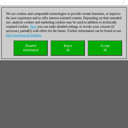
We use cookies and comparable technologies to provide certain functions, to improve
the user experience and to offer interest-oriented content. Depending on their intended
use, analysis cookies and marketing cookies may be used in addition to technically
required cookies.
Here
you can make detailed settings or revoke your consent (if
necessary partially) with effect for the future. Further information can be found in our
data protection declaration
.
Detailed
Reject
Accept
information
all
all