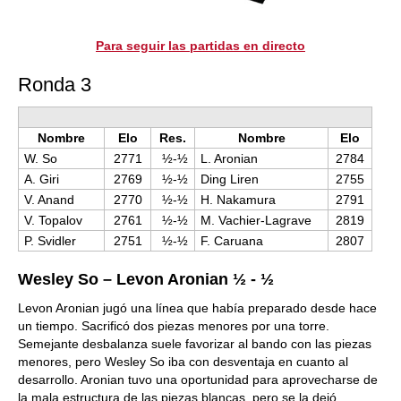
Para seguir las partidas en directo
Ronda 3
Nombre
Elo
Res.
Nombre
Elo
W. So
2771
½-½
L. Aronian
2784
A. Giri
2769
½-½
Ding Liren
2755
V. Anand
2770
½-½
H. Nakamura
2791
V. Topalov
2761
½-½
M. Vachier-Lagrave
2819
P. Svidler
2751
½-½
F. Caruana
2807
Wesley So – Levon Aronian ½ - ½
Levon Aronian jugó una línea que había preparado desde hace
un tiempo. Sacrificó dos piezas menores por una torre.
Semejante desbalanza suele favorizar al bando con las piezas
menores, pero Wesley So iba con desventaja en cuanto al
desarrollo. Aronian tuvo una oportunidad para aprovecharse de
la mala estructura de las piezas blancas, pero se la dejó