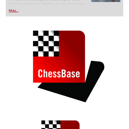
training revolution! Whether you’re taking your
first steps into the world of club chess, or already
Más...
playing at a tournament level: with FRITZ, you can
train more efficiently, intelligently and with a
more personalised approach than ever before.