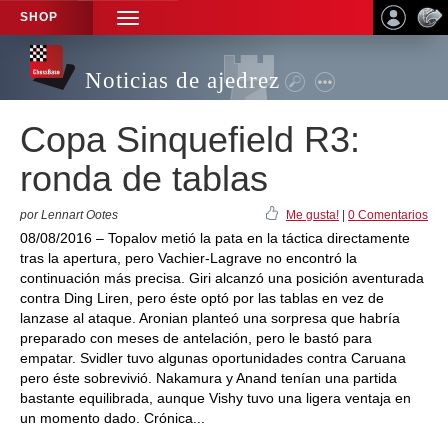
SHOP
TOGGLE
NAVIGATION
Noticias de ajedrez
Copa Sinquefield R3:
ronda de tablas
por Lennart Ootes
Me gusta!
|
0 Comentarios
08/08/2016 – Topalov metió la pata en la táctica directamente
tras la apertura, pero Vachier-Lagrave no encontró la
continuación más precisa. Giri alcanzó una posición aventurada
contra Ding Liren, pero éste optó por las tablas en vez de
lanzase al ataque. Aronian planteó una sorpresa que habría
preparado con meses de antelación, pero le bastó para
empatar. Svidler tuvo algunas oportunidades contra Caruana
pero éste sobrevivió. Nakamura y Anand tenían una partida
bastante equilibrada, aunque Vishy tuvo una ligera ventaja en
un momento dado. Crónica...