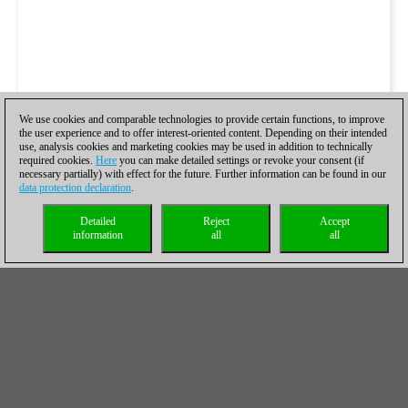
We use cookies and comparable technologies to provide certain functions, to improve
the user experience and to offer interest-oriented content. Depending on their intended
use, analysis cookies and marketing cookies may be used in addition to technically
required cookies.
Here
you can make detailed settings or revoke your consent (if
necessary partially) with effect for the future. Further information can be found in our
data protection declaration
.
Detailed
Reject
Accept
information
all
all