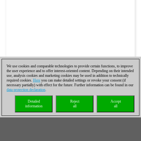
We use cookies and comparable technologies to provide certain functions, to improve
the user experience and to offer interest-oriented content. Depending on their intended
use, analysis cookies and marketing cookies may be used in addition to technically
required cookies.
Here
you can make detailed settings or revoke your consent (if
necessary partially) with effect for the future. Further information can be found in our
data protection declaration
.
Detailed
Reject
Accept
information
all
all