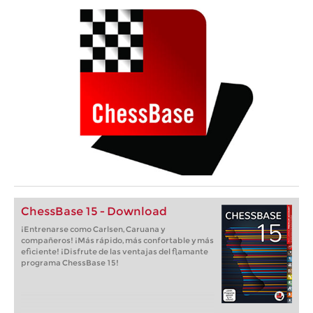
ChessBase 15 - Download
¡Entrenarse como Carlsen, Caruana y
compañeros! ¡Más rápido, más confortable y más
eficiente! ¡Disfrute de las ventajas del flamante
programa ChessBase 15!