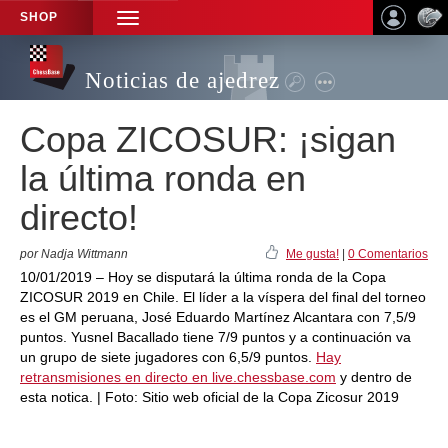
SHOP
TOGGLE
NAVIGATION
Noticias de ajedrez
Copa ZICOSUR: ¡sigan
la última ronda en
directo!
por Nadja Wittmann
Me gusta!
|
0 Comentarios
10/01/2019 – Hoy se disputará la última ronda de la Copa
ZICOSUR 2019 en Chile. El líder a la víspera del final del torneo
es el GM peruana, José Eduardo Martínez Alcantara con 7,5/9
puntos. Yusnel Bacallado tiene 7/9 puntos y a continuación va
un grupo de siete jugadores con 6,5/9 puntos.
Hay
retransmisiones en directo en live.chessbase.com
y dentro de
esta notica. | Foto: Sitio web oficial de la Copa Zicosur 2019