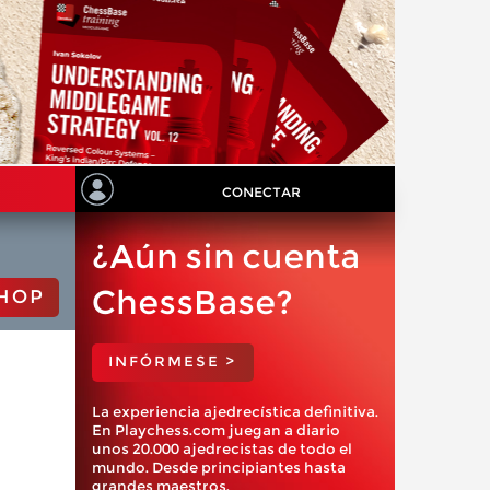
CONECTAR
¿Aún sin cuenta
ChessBase?
HOP
INFÓRMESE >
La experiencia ajedrecística definitiva.
En Playchess.com juegan a diario
unos 20.000 ajedrecistas de todo el
mundo. Desde principiantes hasta
grandes maestros.