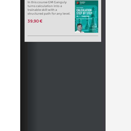
In this course GM Ganguly
turns calculation into a
trainable skill with a
structured path for any level.
39,90 €