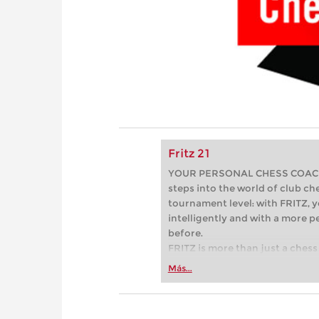
Fritz 21
YOUR PERSONAL CHESS COACH - 
steps into the world of club che
tournament level: with FRITZ, y
intelligently and with a more 
before.
FRITZ is more than just a chess 
Whether you’re taking your firs
Más...
or already playing at a tournam
more efficiently, intelligently
approach than ever before.