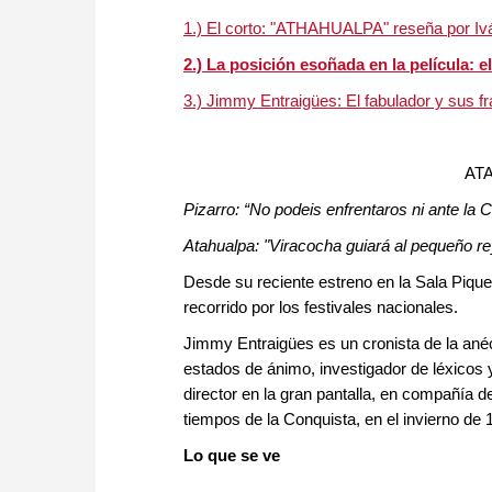
1.) El corto: "ATHAHUALPA" reseña por Iv
2.) La posición esoñada en la película:
e
3.) Jimmy Entraigües: El fabulador y sus f
AT
Pizarro: “No podeis enfrentaros ni ante la C
Atahualpa: "Viracocha guiará al pequeño rey
Desde su reciente estreno en la Sala Piqu
recorrido por los festivales nacionales.
Jimmy Entraigües es un cronista de la anéc
estados de ánimo, investigador de léxicos 
director en la gran pantalla, en compañía 
tiempos de la Conquista, en el invierno de
Lo que se ve