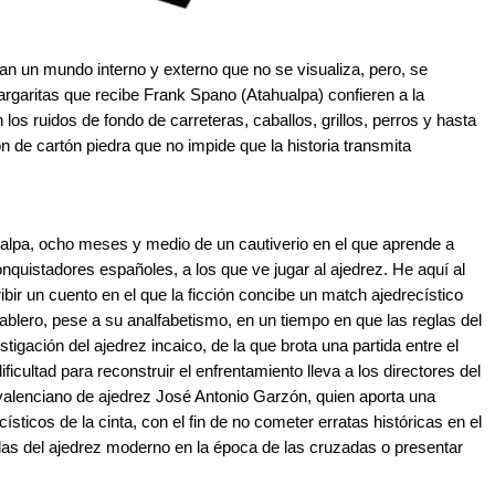
ean un mundo interno y externo que no se visualiza, pero, se
rgaritas que recibe Frank Spano (Atahualpa) confieren a la
los ruidos de fondo de carreteras, caballos, grillos, perros y hasta
ón de cartón piedra que no impide que la historia transmita
alpa, ocho meses y medio de un cautiverio en el que aprende a
onquistadores españoles, a los que ve jugar al ajedrez. He aquí al
bir un cuento en el que la ficción concibe un match ajedrecístico
 tablero, pese a su analfabetismo, en un tiempo en que las reglas del
igación del ajedrez incaico, de la que brota una partida entre el
ficultad para reconstruir el enfrentamiento lleva a los directores del
 valenciano de ajedrez José Antonio Garzón, quien aporta una
ecísticos de la cinta, con el fin de no cometer erratas históricas en el
las del ajedrez moderno en la época de las cruzadas o presentar