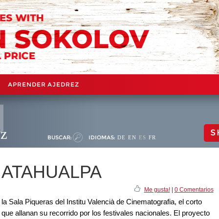
APRENDER AJEDREZ
ez
S
BUSCAR:
IDIOMAS:
DE
EN
ES
FR
z: ATAHUALPA
Me gusta!
|
0 Comentarios
a Sala Piqueras del Institu Valencià de Cinematografia, el corto
ue allanan su recorrido por los festivales nacionales. El proyecto