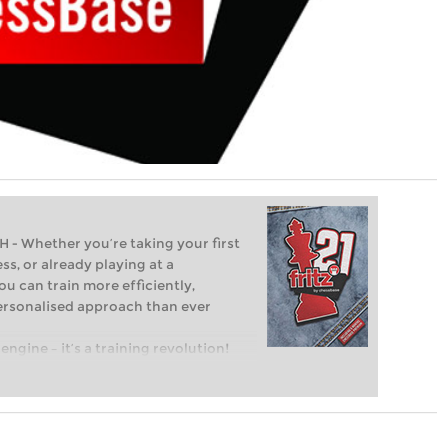
Whether you’re taking your first
ss, or already playing at a
ou can train more efficiently,
personalised approach than ever
engine – it’s a training revolution!
t steps into the world of club chess,
ent level: with FRITZ, you can train
 and with a more personalised