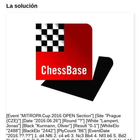
La solución
[Event "MITROPA Cup 2016 OPEN Section"] [Site "Prague
(CZE)"] [Date "2016.06.26"] [Round "?"] [White "Lampert,
Jonas"] [Black "Kurmann, Oliver"] [Result "0-1"] [WhiteElo
"2488"] [BlackElo "2442"] [PlyCount "86"] [EventDate
"2016.??.??"] 1. d4 Nf6 2. c4 e6 3. Nc3 Bb4 4. Nf3 b6 5. Bd2