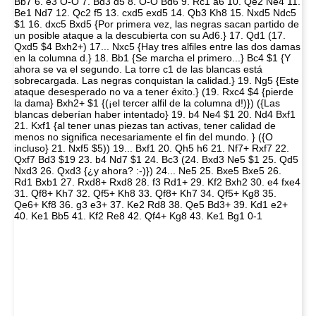
Bb7 6. e3 O-O 7. Bd3 d5 8. O-O Bd6 9. Rc1 a6 10. Qe2 Ne4 11.
Be1 Nd7 12. Qc2 f5 13. cxd5 exd5 14. Qb3 Kh8 15. Nxd5 Ndc5
$1 16. dxc5 Bxd5 {Por primera vez, las negras sacan partido de
un posible ataque a la descubierta con su Ad6.} 17. Qd1 (17.
Qxd5 $4 Bxh2+) 17... Nxc5 {Hay tres alfiles entre las dos damas
en la columna d.} 18. Bb1 {Se marcha el primero...} Bc4 $1 {Y
ahora se va el segundo. La torre c1 de las blancas está
sobrecargada. Las negras conquistan la calidad.} 19. Ng5 {Este
ataque desesperado no va a tener éxito.} (19. Rxc4 $4 {pierde
la dama} Bxh2+ $1 {(¡el tercer alfil de la columna d!)}) ({Las
blancas deberían haber intentado} 19. b4 Ne4 $1 20. Nd4 Bxf1
21. Kxf1 {al tener unas piezas tan activas, tener calidad de
menos no significa necesariamente el fin del mundo. } ({O
incluso} 21. Nxf5 $5)) 19... Bxf1 20. Qh5 h6 21. Nf7+ Rxf7 22.
Qxf7 Bd3 $19 23. b4 Nd7 $1 24. Bc3 (24. Bxd3 Ne5 $1 25. Qd5
Nxd3 26. Qxd3 {¿y ahora? :-)}) 24... Ne5 25. Bxe5 Bxe5 26.
Rd1 Bxb1 27. Rxd8+ Rxd8 28. f3 Rd1+ 29. Kf2 Bxh2 30. e4 fxe4
31. Qf8+ Kh7 32. Qf5+ Kh8 33. Qf8+ Kh7 34. Qf5+ Kg8 35.
Qe6+ Kf8 36. g3 e3+ 37. Ke2 Rd8 38. Qe5 Bd3+ 39. Kd1 e2+
40. Ke1 Bb5 41. Kf2 Re8 42. Qf4+ Kg8 43. Ke1 Bg1 0-1