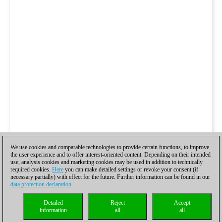
We use cookies and comparable technologies to provide certain functions, to improve
the user experience and to offer interest-oriented content. Depending on their intended
use, analysis cookies and marketing cookies may be used in addition to technically
required cookies.
Here
you can make detailed settings or revoke your consent (if
necessary partially) with effect for the future. Further information can be found in our
data protection declaration
.
Detailed
Reject
Accept
information
all
all