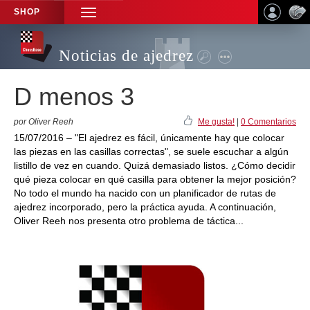
SHOP
TOGGLE
NAVIGATION
Noticias de ajedrez
D menos 3
por Oliver Reeh
Me gusta!
|
0 Comentarios
15/07/2016 – "El ajedrez es fácil, únicamente hay que colocar
las piezas en las casillas correctas", se suele escuchar a algún
listillo de vez en cuando. Quizá demasiado listos. ¿Cómo decidir
qué pieza colocar en qué casilla para obtener la mejor posición?
No todo el mundo ha nacido con un planificador de rutas de
ajedrez incorporado, pero la práctica ayuda. A continuación,
Oliver Reeh nos presenta otro problema de táctica...