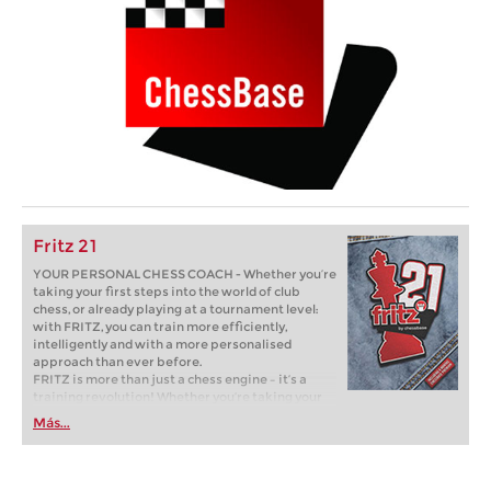
Fritz 21
YOUR PERSONAL CHESS COACH - Whether you’re
taking your first steps into the world of club
chess, or already playing at a tournament level:
with FRITZ, you can train more efficiently,
intelligently and with a more personalised
approach than ever before.
FRITZ is more than just a chess engine – it’s a
training revolution! Whether you’re taking your
first steps into the world of club chess, or already
Más...
playing at a tournament level: with FRITZ, you can
train more efficiently, intelligently and with a
more personalised approach than ever before.