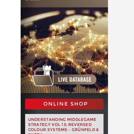
ONLINE SHOP
UNDERSTANDING MIDDLEGAME
STRATEGY VOL 13: REVERSED
COLOUR SYSTEMS – GRÜNFELD &