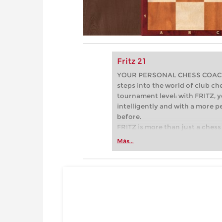
Fritz 21
YOUR PERSONAL CHESS COACH - 
steps into the world of club che
tournament level: with FRITZ, y
intelligently and with a more 
before.
FRITZ is more than just a chess 
Whether you’re taking your firs
Más...
or already playing at a tournam
more efficiently, intelligently
approach than ever before.