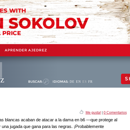
APRENDER AJEDREZ
ez
S
BUSCAR:
IDIOMAS:
DE
EN
ES
FR
Me gusta!
|
0 Comentarios
 las blancas acaban de atacar a la dama en b6 —que protege al
y una jugada que gana para las negras. ¡Probablemente