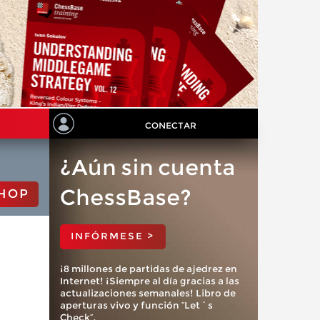
CONECTAR
¿Aún sin cuenta
ChessBase?
HOP
INFÓRMESE >
¡8 millones de partidas de ajedrez en
Internet! ¡Siempre al día gracias a las
actualizaciones semanales! Libro de
aperturas vivo y función “Let´s
Check”.