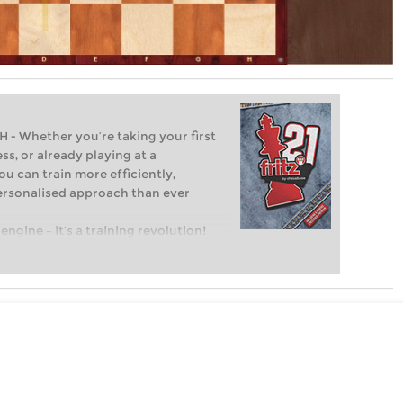
Whether you’re taking your first
ss, or already playing at a
ou can train more efficiently,
personalised approach than ever
engine – it’s a training revolution!
t steps into the world of club chess,
ent level: with FRITZ, you can train
 and with a more personalised