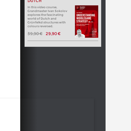
DUTCH
In this video course,
Grandmaster Ivan Sokolov
explores the fascinating
world of Dutch and
Grünfelkd structures with
colours reversed.
39,90 €
29,90 €