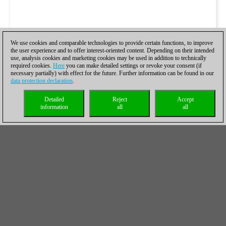
We use cookies and comparable technologies to provide certain functions, to improve
the user experience and to offer interest-oriented content. Depending on their intended
use, analysis cookies and marketing cookies may be used in addition to technically
required cookies.
Here
you can make detailed settings or revoke your consent (if
necessary partially) with effect for the future. Further information can be found in our
data protection declaration
.
Detailed
Reject
Accept
information
all
all