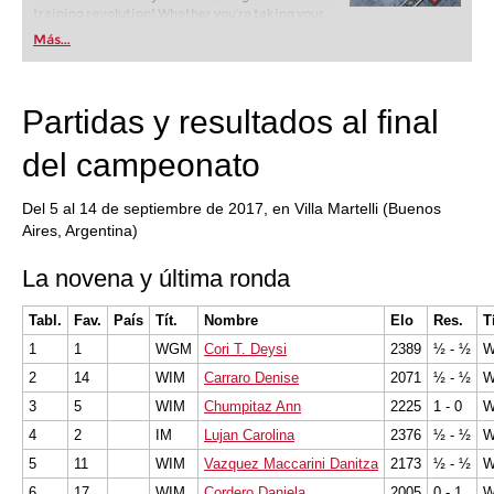
training revolution! Whether you’re taking your
first steps into the world of club chess, or already
Más...
playing at a tournament level: with FRITZ, you can
train more efficiently, intelligently and with a
more personalised approach than ever before.
Partidas y resultados al final
del campeonato
Del 5 al 14 de septiembre de 2017, en Villa Martelli (Buenos
Aires, Argentina)
La novena y última ronda
Tabl.
Fav.
País
Tít.
Nombre
Elo
Res.
Tí
1
1
WGM
Cori T. Deysi
2389
½ - ½
2
14
WIM
Carraro Denise
2071
½ - ½
W
3
5
WIM
Chumpitaz Ann
2225
1 - 0
W
4
2
IM
Lujan Carolina
2376
½ - ½
5
11
WIM
Vazquez Maccarini Danitza
2173
½ - ½
6
17
WIM
Cordero Daniela
2005
0 - 1
W