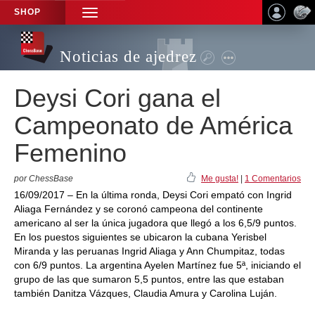
SHOP
TOGGLE
NAVIGATION
Noticias de ajedrez
Deysi Cori gana el
Campeonato de América
Femenino
por ChessBase
Me gusta!
|
1 Comentarios
16/09/2017 – En la última ronda, Deysi Cori empató con Ingrid
Aliaga Fernández y se coronó campeona del continente
americano al ser la única jugadora que llegó a los 6,5/9 puntos.
En los puestos siguientes se ubicaron la cubana Yerisbel
Miranda y las peruanas Ingrid Aliaga y Ann Chumpitaz, todas
con 6/9 puntos. La argentina Ayelen Martínez fue 5ª, iniciando el
grupo de las que sumaron 5,5 puntos, entre las que estaban
también Danitza Vázques, Claudia Amura y Carolina Luján.