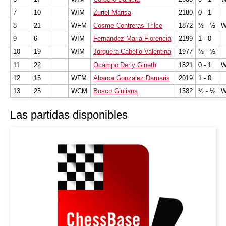
7
10
WIM
Zuriel Marisa
2180
0 - 1
8
21
WFM
Cosme Contreras Trilce
1872
½ - ½
9
6
WIM
Fernandez Maria Florencia
2199
1 - 0
10
19
WIM
Jorquera Cabello Valentina
1977
½ - ½
11
22
Ocampo Derly Gineth
1821
0 - 1
12
15
WFM
Abarca Gonzalez Damaris
2019
1 - 0
13
25
WCM
Bosco Giuliana
1582
½ - ½
Las partidas disponibles