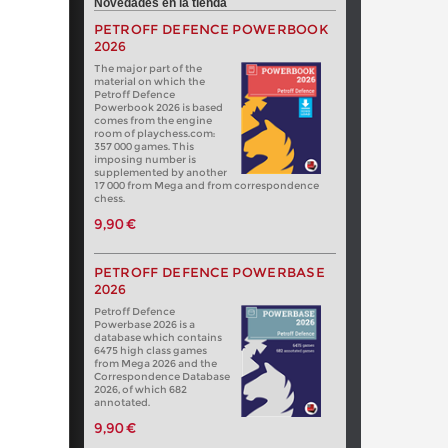
Novedades en la tienda
PETROFF DEFENCE POWERBOOK
2026
The major part of the
material on which the
Petroff Defence
Powerbook 2026 is based
comes from the engine
room of playchess.com:
357 000 games. This
imposing number is
supplemented by another
17 000 from Mega and from correspondence
chess.
9,90 €
PETROFF DEFENCE POWERBASE
2026
Petroff Defence
Powerbase 2026 is a
database which contains
6475 high class games
from Mega 2026 and the
Correspondence Database
2026, of which 682
annotated.
9,90 €