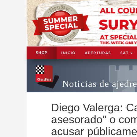
INICIO
APERTURAS
SAT
SHOP
Noticias de ajedr
Diego Valerga: Ca
asesorado" o come
acusar públicame