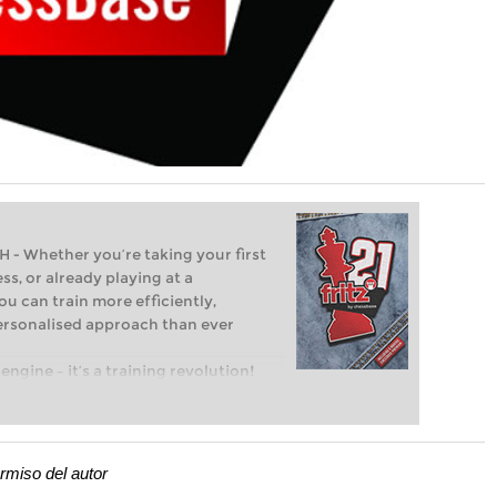
Whether you’re taking your first
ss, or already playing at a
ou can train more efficiently,
personalised approach than ever
engine – it’s a training revolution!
t steps into the world of club chess,
ent level: with FRITZ, you can train
 and with a more personalised
rmiso del autor