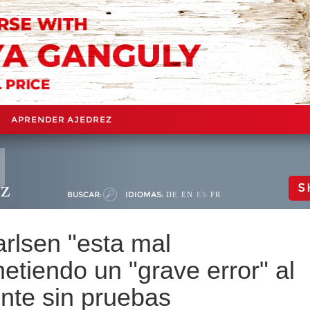
APRENDER AJEDREZ
ez
S
BUSCAR:
IDIOMAS:
DE
EN
ES
FR
rlsen "esta mal
tiendo un "grave error" al
nte sin pruebas