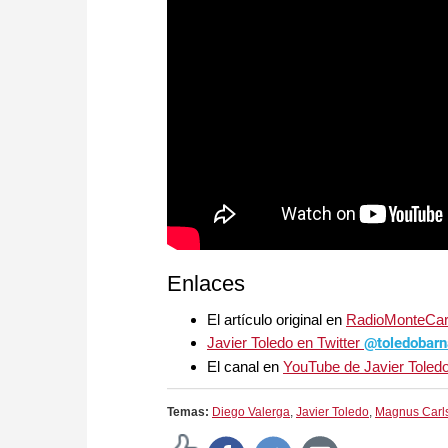
Enlaces
El artículo original en
RadioMonteCar
Javier Toledo en Twitter
@toledobar
El canal en
YouTube de Javier Toled
Temas:
Diego Valerga
,
Javier Toledo
,
Magnus Carl