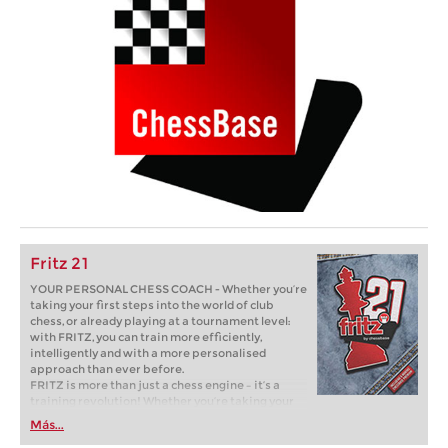
Fritz 21
YOUR PERSONAL CHESS COACH - Whether you’re
taking your first steps into the world of club
chess, or already playing at a tournament level:
with FRITZ, you can train more efficiently,
intelligently and with a more personalised
approach than ever before.
FRITZ is more than just a chess engine – it’s a
training revolution! Whether you’re taking your
first steps into the world of club chess, or already
Más...
playing at a tournament level: with FRITZ, you can