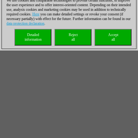
We use cookies and comparable technologies to provide certain functions, to improve
the user experience and to offer interest-oriented content. Depending on their intended
use, analysis cookies and marketing cookies may be used in addition to technically
required cookies.
Here
you can make detailed settings or revoke your consent (if
necessary partially) with effect for the future. Further information can be found in our
data protection declaration
.
Detailed
Reject
Accept
information
all
all