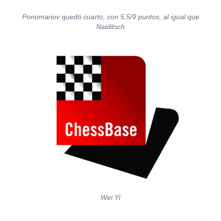
Ponomariov quedó cuarto, con 5,5/9 puntos, al igual que
Naiditsch
Wei Yi