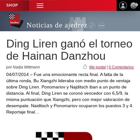
SHOP
TOGGLE
NAVIGATION
Noticias de ajedrez
Ding Liren ganó el torneo
de Hainan Danzhou
por Nadja Wittmann
Me gusta!
|
0 Comentarios
04/07/2014 – Fue una emocionante recta final. A falta de la
última ronda, Bu Xiangzhi lideraba con medio punto de ventaja
sobre Ding Liren. Ponomariov y Najditsch iban a un punto de
distancia. Al final, Ding Liren se coronó vencedor con 6,5/9, la
misma puntuación que Xiangzhi, pero con mejor valoración de
desempate. Naidtisch y Ponomariov ocuparon los puestos 3 y 4.
Reportaje final...