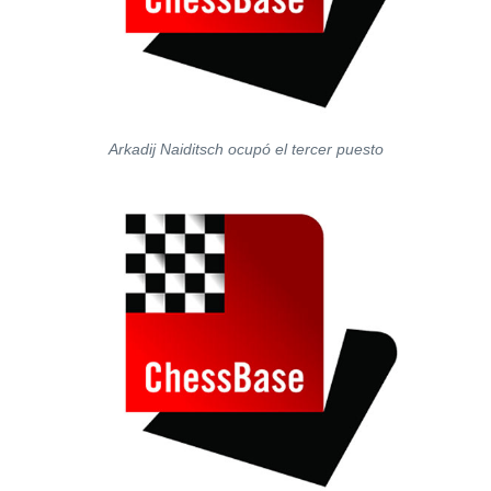
Arkadij Naiditsch ocupó el tercer puesto