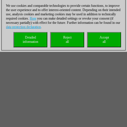
We use cookies and comparable technologies to provide certain functions, to improve
the user experience and to offer interest-oriented content. Depending on their intended
use, analysis cookies and marketing cookies may be used in addition to technically
required cookies.
Here
you can make detailed settings or revoke your consent (if
necessary partially) with effect for the future. Further information can be found in our
data protection declaration
.
Detailed
Reject
Accept
information
all
all