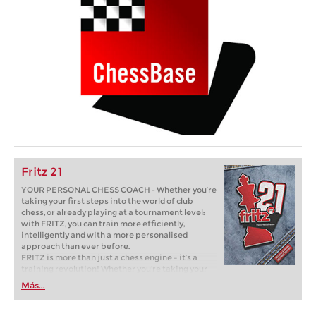
Fritz 21
YOUR PERSONAL CHESS COACH - Whether you’re
taking your first steps into the world of club
chess, or already playing at a tournament level:
with FRITZ, you can train more efficiently,
intelligently and with a more personalised
approach than ever before.
FRITZ is more than just a chess engine – it’s a
training revolution! Whether you’re taking your
first steps into the world of club chess, or already
Más...
playing at a tournament level: with FRITZ, you can
train more efficiently, intelligently and with a
more personalised approach than ever before.