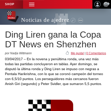
SHOP
TOGGLE
NAVIGATION
Noticias de ajedrez
Ding Liren gana la Copa
DT News en Shenzhen
por Nadja Wittmann
Me gusta!
|
0 Comentarios
03/04/2017 – En la novena y penúltima ronda, una vez más
todas las partidas concluyeron en tablas. Ayer domingo, se
disputó la última ronda y Ding Liren se impuso con negras a
Pentala Harikrishna, con lo que se coronó campeón del torneo
con 6,5/10 puntos. Los perseguidores más cercanos fueron
Anish Giri (segundo) y Peter Svidler, que sumaron 5,5 puntos.