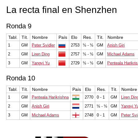
La recta final en Shenzhen
Ronda 9
Tabl.
Tít.
Nombre
País
Elo
Res.
Tít.
Nombre
1
GM
Peter Svidler
2753
½ - ½
GM
Anish Giri
2
GM
Liren Ding
2757
½ - ½
GM
Michael Adams
3
GM
Yangyi Yu
2729
½ - ½
GM
Penteala Harikri
Ronda 10
Tabl.
Tít.
Nombre
País
Elo
Res.
Tít.
Nombre
1
GM
Penteala Harikrishna
2770
0 - 1
GM
Liren Din
2
GM
Anish Giri
2771
½ - ½
GM
Yangyi Y
3
GM
Michael Adams
2748
0 - 1
GM
Peter Svi