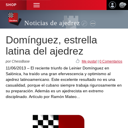
SHOP
TOGGLE
NAVIGATION
Noticias de ajedrez
Domínguez, estrella
latina del ajedrez
por ChessBase
Me gusta!
|
0 Comentarios
11/06/2013 – El reciente triunfo de Leinier Domínguez en
Salónica, ha traído una gran efervescencia y optimismo al
ajedrez latinoamericano. Este excelente resultado no es una
casualidad, porque el cubano siempre trabaja rigurosamente en
su preparación. Además es un ajedrecista en extremo
disciplinado. Artículo por Ramón Mateo...