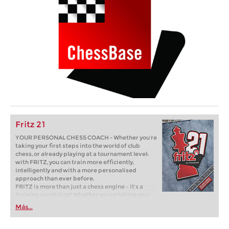
Fritz 21
YOUR PERSONAL CHESS COACH - Whether you’re
taking your first steps into the world of club
chess, or already playing at a tournament level:
with FRITZ, you can train more efficiently,
intelligently and with a more personalised
approach than ever before.
FRITZ is more than just a chess engine – it’s a
training revolution! Whether you’re taking your
first steps into the world of club chess, or already
Más...
playing at a tournament level: with FRITZ, you can
train more efficiently, intelligently and with a
more personalised approach than ever before.