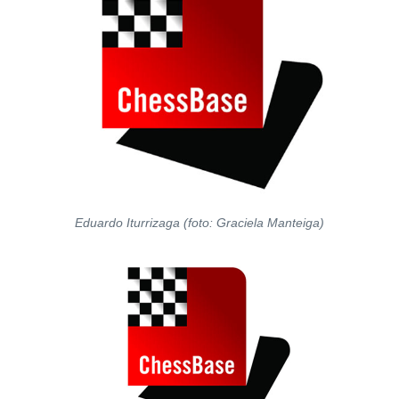
Eduardo Iturrizaga (foto: Graciela Manteiga)