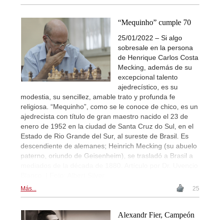
“Mequinho” cumple 70
25/01/2022 – Si algo
sobresale en la persona
de Henrique Carlos Costa
Mecking, además de su
excepcional talento
ajedrecístico, es su
modestia, su sencillez, amable trato y profunda fe
religiosa. “Mequinho”, como se le conoce de chico, es un
ajedrecista con título de gran maestro nacido el 23 de
enero de 1952 en la ciudad de Santa Cruz do Sul, en el
Estado de Rio Grande del Sur, al sureste de Brasil. Es
descendiente de alemanes; Heinrich Mecking (su abuelo
paterno, oriundo de Geisenheim), se trasladó a Brasil a
mediados de la década de 1880. Artículo por Dr. Uvencio
Blanco. | Foto: Albert Silver
Más...
25
Alexandr Fier, Campeón