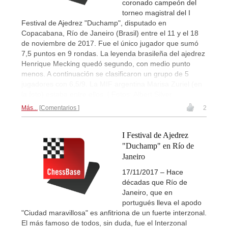
coronado campeón del
torneo magistral del I
Festival de Ajedrez "Duchamp", disputado en
Copacabana, Río de Janeiro (Brasil) entre el 11 y el 18
de noviembre de 2017. Fue el único jugador que sumó
7,5 puntos en 9 rondas. La leyenda brasileña del ajedrez
Henrique Mecking quedó segundo, con medio punto
menos. A continuación se clasificaron un grupo de 5
jugadores con 6,5/9. La MIF argentina Marisa Zuriel (en
la foto) estaba entre ellos. | Fotos: Albert Silver
Más...
Comentarios
2
I Festival de Ajedrez
"Duchamp" en Río de
Janeiro
17/11/2017 – Hace
décadas que Río de
Janeiro, que en
portugués lleva el apodo
"Ciudad maravillosa" es anfitriona de un fuerte interzonal.
El más famoso de todos, sin duda, fue el Interzonal