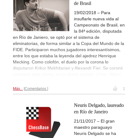
de Brasil
19/02/2018 – Para
insuflarle nueva vida al
Campeonato de Brasil, en
la 84ª edición, disputada
en Río de Janiero, se optó por el sistema de
eliminatorias, de forma similar a la Copa del Mundo de la
FIDE. Participaron muchos jugadores interesantísimos,
entre los que estaba la leyenda del ajedrez Henrique
Mecking. Como colofón, el duelo por la corona lo
disputaron Krikor Mekhitarian y Alexandr Fier. Se coronó
campeón este último, en la última partida. | Foto: Albert
Silver
Más...
Comentarios
1
Neuris Delgado, laureado
en Río de Janeiro
21/11/2017 – El gran
maestro paraguayo
Neuris Delgado se ha