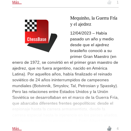
Más...
1
Mequinho, la Guerra Fría
y el ajedrez
12/04/2023 – Había
pasado un año y medio
desde que el ajedrez
brasileño conoció a su
primer Gran Maestro (en
enero de 1972, se convirtió en el primer gran maestro de
ajedrez, que no fuera argentino, nacido en América
Latina). Por aquellos años, había finalizado el reinado
soviético de 24 años ininterrumpidos de campeones
mundiales (Botvinnik, Smyslov, Tal, Petrosian y Spassky).
Pero las relaciones entre Estados Unidos y la Unión
Soviética se desarrollaban en el marco de la Guerra Fría,
que abarcaba diferentes frentes geopolíticos: desde el
espionaje hasta la carrera armamentista, desde la
carrera espacial hasta la injerencia en los países aliados,
y el deporte no era la excepción... | Foto: Albert Silver
Más...
4