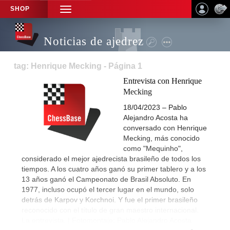
SHOP
TOGGLE
NAVIGATION
Noticias de ajedrez
tag: Henrique Mecking - Página 1
Entrevista con Henrique
Mecking
18/04/2023 – Pablo
Alejandro Acosta ha
conversado con Henrique
Mecking, más conocido
como "Mequinho",
considerado el mejor ajedrecista brasileño de todos los
tiempos. A los cuatro años ganó su primer tablero y a los
13 años ganó el Campeonato de Brasil Absoluto. En
1977, incluso ocupó el tercer lugar en el mundo, solo
detrás de Karpov y Korchnoi. Y fue el primer brasileño
reconocido con el título de gran maestro internacional.
La entrevista. | Fotomontaje: Pablo Alejandro Acosta