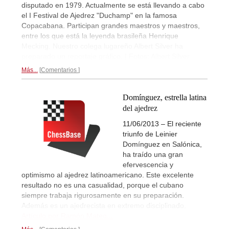
disputado en 1979. Actualmente se está llevando a cabo
el I Festival de Ajedrez "Duchamp" en la famosa
Copacabana. Participan grandes maestros y maestros,
entre los que está la leyenda brasileña Henrique
Mecking. Nuestro colega lugareño Albert Silver ha
preparado un reportaje gráfico. | Fotos: Albert Silver
Más...
Comentarios
Domínguez, estrella latina
del ajedrez
11/06/2013 – El reciente
triunfo de Leinier
Domínguez en Salónica,
ha traído una gran
efervescencia y
optimismo al ajedrez latinoamericano. Este excelente
resultado no es una casualidad, porque el cubano
siempre trabaja rigurosamente en su preparación.
Además es un ajedrecista en extremo disciplinado.
Artículo por Ramón Mateo...