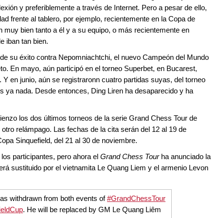
lexión y preferiblemente a través de Internet. Pero a pesar de ello,
d frente al tablero, por ejemplo, recientemente en la Copa de
n muy bien tanto a él y a su equipo, o más recientemente en
le iban tan bien.
 de su éxito contra Nepomniachtchi, el nuevo Campeón del Mundo
o. En mayo, aún participó en el torneo Superbet, en Bucarest,
 Y en junio, aún se registraronn cuatro partidas suyas, del torneo
s ya nada. Desde entonces, Ding Liren ha desaparecido y ha
enzo los dos últimos torneos de la serie Grand Chess Tour de
 otro relámpago. Las fechas de la cita serán del 12 al 19 de
Copa Sinquefield, del 21 al 30 de noviembre.
los participantes, pero ahora el
Grand Chess Tour
ha anunciado la
erá sustituido por el vietnamita Le Quang Liem y el armenio Levon
as withdrawn from both events of
#GrandChessTour
ieldCup
. He will be replaced by GM Le Quang Liêm