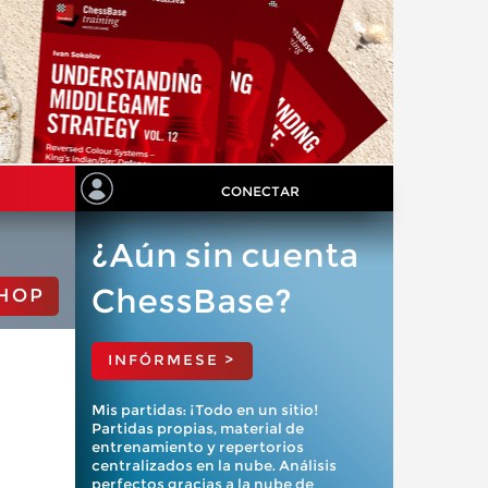
CONECTAR
¿Aún sin cuenta
ChessBase?
HOP
INFÓRMESE >
Mis partidas: ¡Todo en un sitio!
Partidas propias, material de
entrenamiento y repertorios
centralizados en la nube. Análisis
perfectos gracias a la nube de