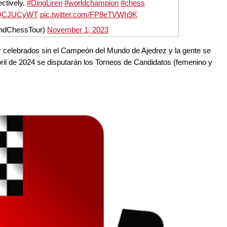
ctively.
#DingLiren
#worldchampion
#chess
MuQCJUCyWT
pic.twitter.com/FP8eTVWh9K
ndChessTour)
November 1, 2023
er celebrados sin el Campeón del Mundo de Ajedrez y la gente se
bril de 2024 se disputarán los Torneos de Candidatos (femenino y