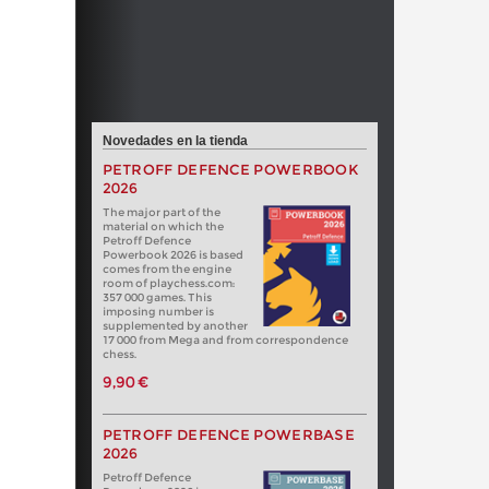
Novedades en la tienda
PETROFF DEFENCE POWERBOOK
2026
The major part of the
material on which the
Petroff Defence
Powerbook 2026 is based
comes from the engine
room of playchess.com:
357 000 games. This
imposing number is
supplemented by another
17 000 from Mega and from correspondence
chess.
9,90 €
PETROFF DEFENCE POWERBASE
2026
Petroff Defence