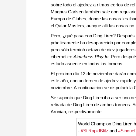
sobre todo el ajedrez a ritmos cortos de ref
Magnus Carlsen también sale con regularida
Europa de Clubes, donde las cosas les iba
el Qatar Masters, aunque allí las cosas no 
Pero, ¿qué pasa con Ding Liren? Después
prácticamente ha desaparecido por complet
pero sólo terminó octavo de diez jugadores.
cibernético
Aimchess Play In
. Pero despué
estado asuente en todos los torneos.
El próximo día 12 de noviembre darán comi
este año, con un torneo de ajedrez rápido y
noviembre. A continuación se disputará la 
Se suponía que Ding Liren iba a ser uno de 
retirada de Ding Liren de ambos torneos. S
Aronian, respectivamente.
World Champion Ding Liren h
-
#StlRapidBlitz
and
#Sinquef