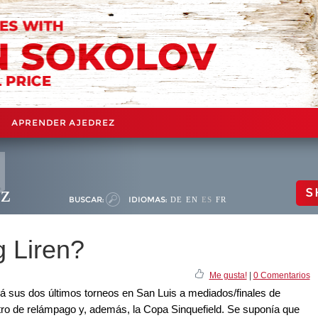
APRENDER AJEDREZ
ez
S
BUSCAR:
IDIOMAS:
DE
EN
ES
FR
 Liren?
Me gusta!
|
0 Comentarios
á sus dos últimos torneos en San Luis a mediados/finales de
otro de relámpago y, además, la Copa Sinquefield. Se suponía que