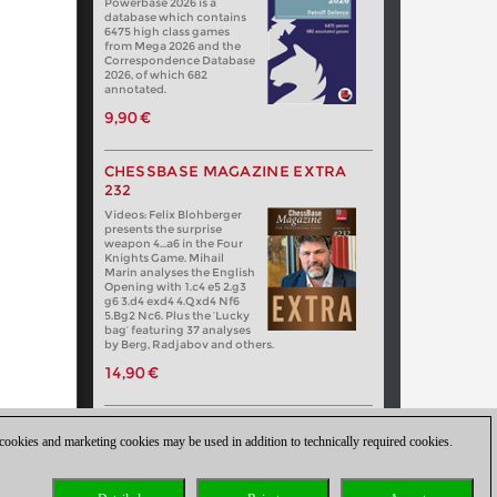
Powerbase 2026 is a
database which contains
6475 high class games
from Mega 2026 and the
Correspondence Database
2026, of which 682
annotated.
9,90 €
CHESSBASE MAGAZINE EXTRA
232
Videos: Felix Blohberger
presents the surprise
weapon 4…a6 in the Four
Knights Game. Mihail
Marin analyses the English
Opening with 1.c4 e5 2.g3
g6 3.d4 exd4 4.Qxd4 Nf6
5.Bg2 Nc6. Plus the ‘Lucky
bag’ featuring 37 analyses
by Berg, Radjabov and others.
14,90 €
 cookies and marketing cookies may be used in addition to technically required cookies.