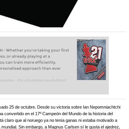
Whether you’re taking your first
ss, or already playing at a
ou can train more efficiently,
personalised approach than ever
engine – it’s a training revolution!
t steps into the world of club chess,
ent level: with FRITZ, you can train
 and with a more personalised
sado 25 de octubre. Desde su victoria sobre Ian Nepomniachtchi
e ha convertido en el 17º Campeón del Mundo de la historia del
á claro que al noruego ya no tenía ganas ni estaba motivado a
a mundial. Sin embargo, a Magnus Carlsen sí le gusta el ajedrez,