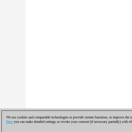
We use cookies and comparable technologies to provide certain functions, to improve the us
Here
you can make detailed settings or revoke your consent (if necessary partially) with ef