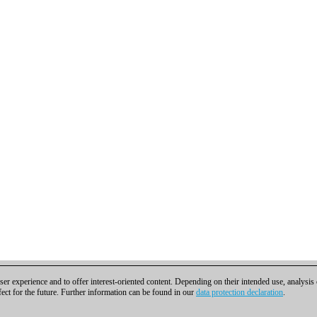
er experience and to offer interest-oriented content. Depending on their intended use, analysis
fect for the future. Further information can be found in our
data protection declaration
.