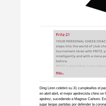
Fritz 21
YOUR PERSONAL CHESS COACH - 
steps into the world of club che
tournament level: with FRITZ, y
intelligently and with a more 
before.
FRITZ is more than just a chess 
Whether you’re taking your firs
Más...
or already playing at a tournam
more efficiently, intelligently
approach than ever before.
Ding Liren celebró su 31 cumpleaños el pa
en abril abril, el mejor ajedrecista chino s
ajedrez, sucediendo a Magnus Carlsen. Est
jugar largas partidas por defender la coron