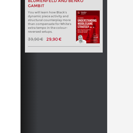
BLUMENFELD AND BENKO
GAMBIT
You will learn how Black's
dynamic piece activity and
structural counterplay more
than compensate for White's
extra tempo in the colour-
reversed setups.
39,90 €
29,90 €