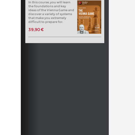
In this course, you will learn
the foundations and key
ideas of the Vienna Game and
discover a variety of systems
that make you extremely
difficult to prepare for.
39,90 €