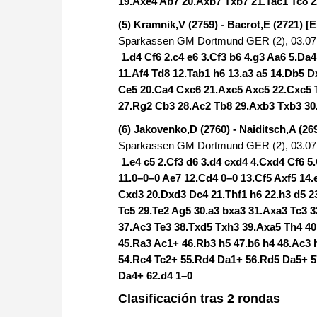
19.Axe4 Ab7 20.Axb7 Txb7 21.Tac1 Tc8 2
(5) Kramnik,V (2759) - Bacrot,E (2721) [E
Sparkassen GM Dortmund GER (2), 03.07
1.d4 Cf6 2.c4 e6 3.Cf3 b6 4.g3 Aa6 5.Da
11.Af4 Td8 12.Tab1 h6 13.a3 a5 14.Db5 
Ce5 20.Ca4 Cxc6 21.Axc5 Axc5 22.Cxc5 
27.Rg2 Cb3 28.Ac2 Tb8 29.Axb3 Txb3 3
(6) Jakovenko,D (2760) - Naiditsch,A (26
Sparkassen GM Dortmund GER (2), 03.07
1.e4 c5 2.Cf3 d6 3.d4 cxd4 4.Cxd4 Cf6 5
11.0–0–0 Ae7 12.Cd4 0–0 13.Cf5 Axf5 14
Cxd3 20.Dxd3 Dc4 21.Thf1 h6 22.h3 d5 2
Tc5 29.Te2 Ag5 30.a3 bxa3 31.Axa3 Tc3 
37.Ac3 Te3 38.Txd5 Txh3 39.Axa5 Th4 40
45.Ra3 Ac1+ 46.Rb3 h5 47.b6 h4 48.Ac3 
54.Rc4 Tc2+ 55.Rd4 Da1+ 56.Rd5 Da5+ 
Da4+ 62.d4 1–0
Clasificación tras 2 rondas