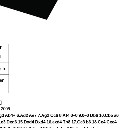
T
t
sch
en
]
.2009
5.g3 Ab4+ 6.Ad2 Ae7 7.Ag2 Cc6 8.Af4 0–0 9.0–0 Db6 10.Cb5 a6
.e3 Dxd6 15.Dxd4 Dxd4 16.exd4 Tb8 17.Cc3 b6 18.Ce4 Cxe4