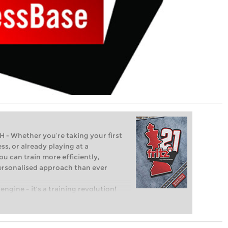
Whether you’re taking your first
ss, or already playing at a
ou can train more efficiently,
personalised approach than ever
engine – it’s a training revolution!
t steps into the world of club chess,
ent level: with FRITZ, you can train
 and with a more personalised