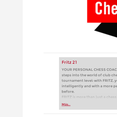
Fritz 21
YOUR PERSONAL CHESS COACH - 
steps into the world of club che
tournament level: with FRITZ, y
intelligently and with a more 
before.
FRITZ is more than just a chess 
Whether you’re taking your firs
Más...
or already playing at a tournam
more efficiently, intelligently