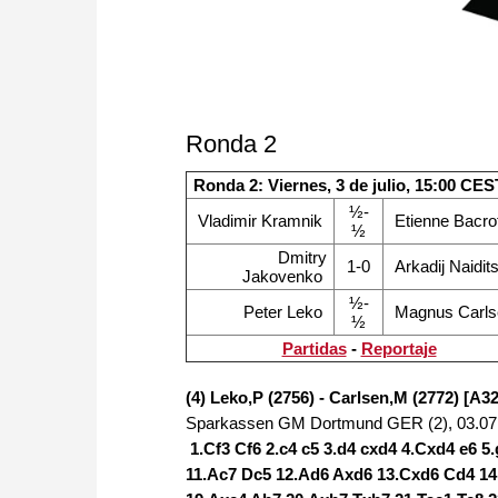
Ronda 2
Ronda 2: Viernes, 3 de julio, 15:00 CES
½-
Vladimir Kramnik
Etienne Bacro
½
Dmitry
1-0
Arkadij Naidit
Jakovenko
½-
Peter Leko
Magnus Carls
½
Partidas
-
Reportaje
(4) Leko,P (2756) - Carlsen,M (2772) [A32
Sparkassen GM Dortmund GER (2), 03.07
1.Cf3 Cf6 2.c4 c5 3.d4 cxd4 4.Cxd4 e6 
11.Ac7 Dc5 12.Ad6 Axd6 13.Cxd6 Cd4 14