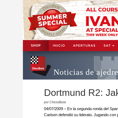
INICIO
APERTURAS
SAT
SHOP
Noticias de ajedr
Dortmund R2: Jak
por ChessBase
04/07/2009 – En la segunda ronda del Sp
Carlsen defendió su liderato. Jugando con 