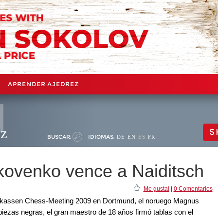
APRENDER AJEDREZ
ez
S
BUSCAR:
IDIOMAS:
DE
EN
ES
FR
ovenko vence a Naiditsch
Me gusta!
|
0 Comentarios
arkassen Chess-Meeting 2009 en Dortmund, el noruego Magnus
piezas negras, el gran maestro de 18 años firmó tablas con el