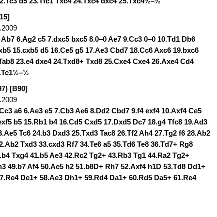
2.Tc3 d5 23.Tfc1 Txc4 24.Txc4 dxc4 25.Txc4½–½
15]
.2009
4 Ab7 6.Ag2 c5 7.dxc5 bxc5 8.0–0 Ae7 9.Cc3 0–0 10.Td1 Db6
Dxb5 15.cxb5 d5 16.Ce5 g5 17.Ae3 Cbd7 18.Cc6 Axc6 19.bxc6
Tab8 23.e4 dxe4 24.Txd8+ Txd8 25.Cxe4 Cxe4 26.Axe4 Cd4
0.Tc1½–½
97) [B90]
.2009
.Cc3 a6 6.Ae3 e5 7.Cb3 Ae6 8.Dd2 Cbd7 9.f4 exf4 10.Axf4 Ce5
.exf5 b5 15.Rb1 b4 16.Cd5 Cxd5 17.Dxd5 Dc7 18.g4 Tfc8 19.Ad3
3.Ae5 Tc6 24.b3 Dxd3 25.Txd3 Tac8 26.Tf2 Ah4 27.Tg2 f6 28.Ab2
32.Ab2 Txd3 33.cxd3 Rf7 34.Te6 a5 35.Td6 Te8 36.Td7+ Rg8
.b4 Txg4 41.b5 Ae3 42.Rc2 Tg2+ 43.Rb3 Tg1 44.Ra2 Tg2+
h3 49.b7 Af4 50.Ae5 h2 51.b8D+ Rh7 52.Axf4 h1D 53.Td8 Dd1+
57.Re4 De1+ 58.Ae3 Dh1+ 59.Rd4 Da1+ 60.Rd5 Da5+ 61.Re4