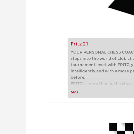
Fritz 21
YOUR PERSONAL CHESS COACH - 
steps into the world of club che
tournament level: with FRITZ, y
intelligently and with a more 
before.
FRITZ is more than just a chess 
Whether you’re taking your firs
Más...
or already playing at a tournam
more efficiently, intelligently
approach than ever before.