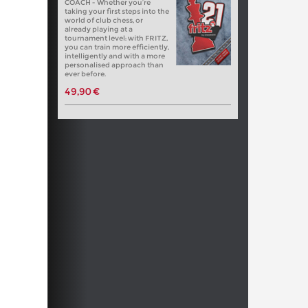
COACH - Whether you’re
taking your first steps into the
world of club chess, or
already playing at a
tournament level: with FRITZ,
you can train more efficiently,
intelligently and with a more
personalised approach than
ever before.
49,90 €