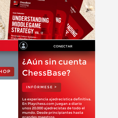
CONECTAR
¿Aún sin cuenta
ChessBase?
HOP
INFÓRMESE >
La experiencia ajedrecística definitiva.
En Playchess.com juegan a diario
unos 20.000 ajedrecistas de todo el
mundo. Desde principiantes hasta
grandes maestros.