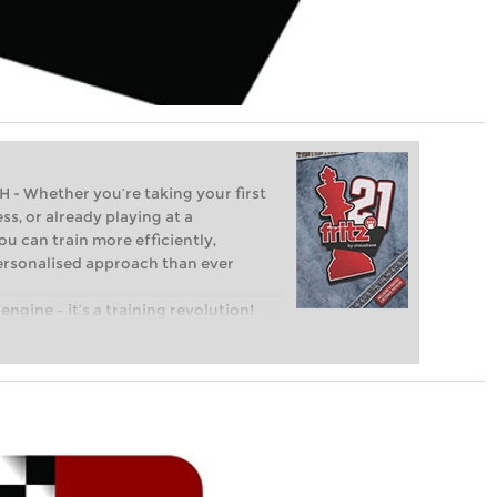
Whether you’re taking your first
ss, or already playing at a
ou can train more efficiently,
personalised approach than ever
engine – it’s a training revolution!
t steps into the world of club chess,
ent level: with FRITZ, you can train
 and with a more personalised