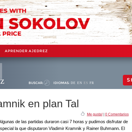
APRENDER AJEDREZ
ez
S
BUSCAR:
IDIOMAS:
DE
EN
ES
FR
mnik en plan Tal
Me gusta!
|
0 Comentarios
lgunas de las partidas duraron casi 7 horas y pudimos disfrutar de
especial la que disputaron Vladimir Kramnik y Rainer Buhmann. El