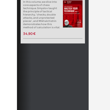
In this volume, we dive into
core aspects of chess
technique. Smyslov taught
the principle of tactical
hierarchy, “checks, double
attacks, and unprotected
pieces”, and Mikhalchishin
demonstrates how this
method of calculation is vital.
34,90 €