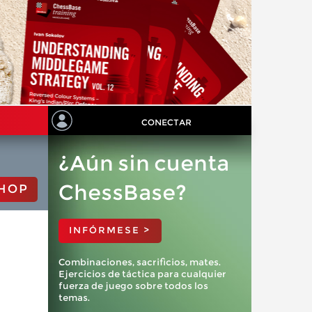
CONECTAR
¿Aún sin cuenta
ChessBase?
HOP
INFÓRMESE >
Combinaciones, sacrificios, mates.
Ejercicios de táctica para cualquier
fuerza de juego sobre todos los
temas.