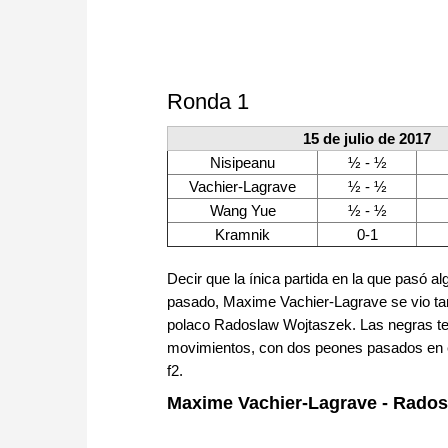
Ronda 1
15 de julio de 2017
Nisipeanu
½ - ½
Vachier-Lagrave
½ - ½
Wang Yue
½ - ½
Kramnik
0-1
Decir que la ínica partida en la que pasó al
pasado, Maxime Vachier-Lagrave se vio tam
polaco Radoslaw Wojtaszek. Las negras te
movimientos, con dos peones pasados en el 
f2.
Maxime Vachier-Lagrave - Rado