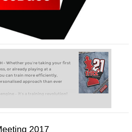
Whether you’re taking your first
ss, or already playing at a
ou can train more efficiently,
personalised approach than ever
engine – it’s a training revolution!
t steps into the world of club chess,
ent level: with FRITZ, you can train
 and with a more personalised
Meeting 2017