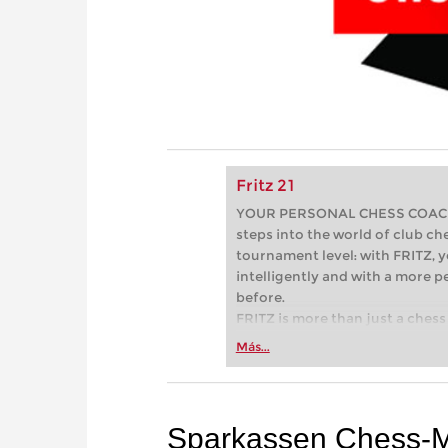
Fritz 21
YOUR PERSONAL CHESS COACH - 
steps into the world of club che
tournament level: with FRITZ, y
intelligently and with a more 
before.
FRITZ is more than just a chess 
Whether you’re taking your firs
Más...
or already playing at a tournam
more efficiently, intelligently
approach than ever before.
Sparkassen Chess-