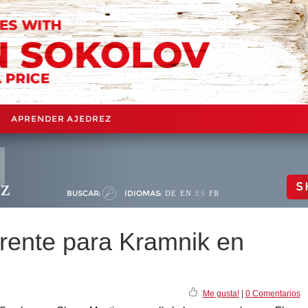
APRENDER AJEDREZ
ez
S
BUSCAR:
IDIOMAS:
DE
EN
ES
FR
frente para Kramnik en
Me gusta!
|
0 Comentarios