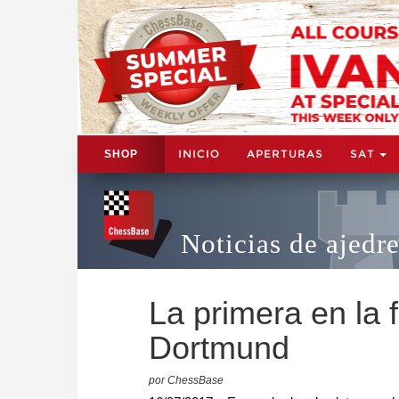
INICIO
APERTURAS
SAT
SHOP
Noticias de ajedr
La primera en la 
Dortmund
por ChessBase