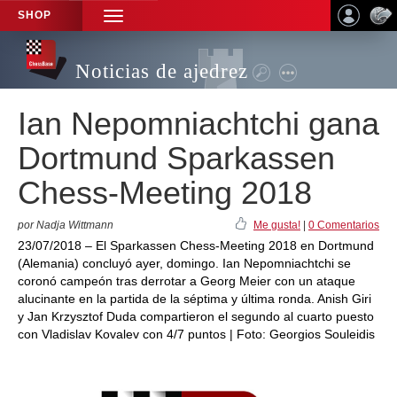
SHOP
TOGGLE
NAVIGATION
Noticias de ajedrez
Ian Nepomniachtchi gana
Dortmund Sparkassen
Chess-Meeting 2018
por Nadja Wittmann
Me gusta!
|
0 Comentarios
23/07/2018 – El Sparkassen Chess-Meeting 2018 en Dortmund
(Alemania) concluyó ayer, domingo. Ian Nepomniachtchi se
coronó campeón tras derrotar a Georg Meier con un ataque
alucinante en la partida de la séptima y última ronda. Anish Giri
y Jan Krzysztof Duda compartieron el segundo al cuarto puesto
con Vladislav Kovalev con 4/7 puntos | Foto: Georgios Souleidis