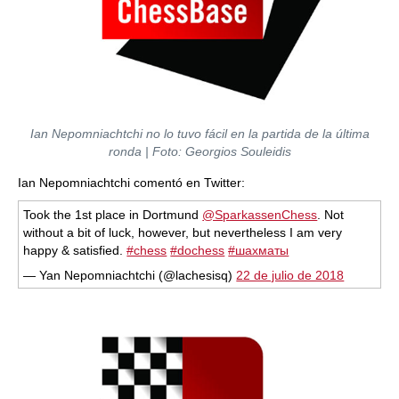
Ian Nepomniachtchi no lo tuvo fácil en la partida de la última
ronda | Foto: Georgios Souleidis
Ian Nepomniachtchi comentó en Twitter:
Took the 1st place in Dortmund
@SparkassenChess
. Not
without a bit of luck, however, but nevertheless I am very
happy & satisfied.
#chess
#dochess
#шахматы
— Yan Nepomniachtchi (@lachesisq)
22 de julio de 2018