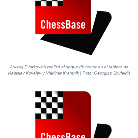
Arkadij Dvorkovich realizó el saque de honor en el tablero de
Vladislav Kovalev y Vladimir Kramnik | Foto: Georgios Souleidis