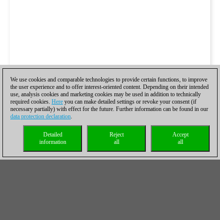
We use cookies and comparable technologies to provide certain functions, to improve
the user experience and to offer interest-oriented content. Depending on their intended
use, analysis cookies and marketing cookies may be used in addition to technically
required cookies.
Here
you can make detailed settings or revoke your consent (if
necessary partially) with effect for the future. Further information can be found in our
data protection declaration
.
Detailed
Reject
Accept
information
all
all