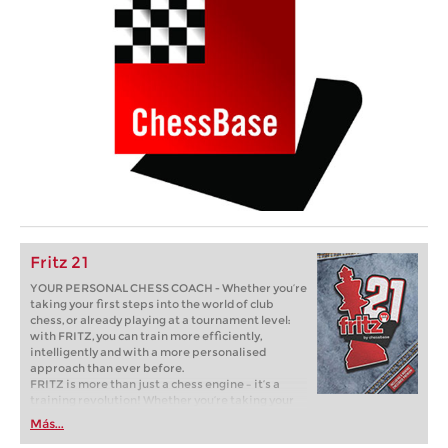
Fritz 21
YOUR PERSONAL CHESS COACH - Whether you’re
taking your first steps into the world of club
chess, or already playing at a tournament level:
with FRITZ, you can train more efficiently,
intelligently and with a more personalised
approach than ever before.
FRITZ is more than just a chess engine – it’s a
training revolution! Whether you’re taking your
first steps into the world of club chess, or already
Más...
playing at a tournament level: with FRITZ, you can