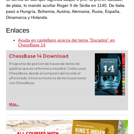
de plata, lo mandó acuñar Roger II de Sicilia en 1140. De Italia
pasó a Hungría, Bohemia, Austria, Alemania, Rusia, España,
Dinamarca y Holanda.
Enlaces
Ayuda en castellano acerca del tema "Ducados" en
ChessBase 14
ChessBase 14 Download
Programa de gestión de bases de datos de
ajedrez que es referencia mundial. Todos usan
ChessBase, desde el campeón del mundo al
aficionado. Inicie su historia de éxito personal
con ChessBase.
Más...