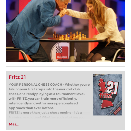
Fritz 21
YOUR PERSONAL CHESS COACH - Whether you’re
taking your first steps into the world of club
chess, or already playing at a tournament level:
with FRITZ, you can train more efficiently,
intelligently and with a more personalised
approach than ever before.
FRITZ is more than just a chess engine – it’s a
training revolution! Whether you’re taking your
first steps into the world of club chess, or already
Más...
playing at a tournament level: with FRITZ, you can