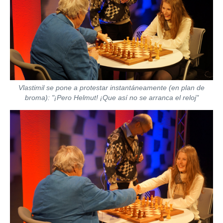
Vlastimil se pone a protestar instantáneamente (en plan de
broma): "¡Pero Helmut! ¡Que así no se arranca el reloj"