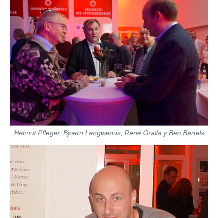
Helmut Pfleger, Bjoern Lengwenus, René Gralla y Ben Bartels