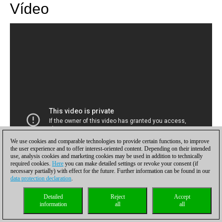
Vídeo
We use cookies and comparable technologies to provide certain functions, to improve
the user experience and to offer interest-oriented content. Depending on their intended
use, analysis cookies and marketing cookies may be used in addition to technically
required cookies.
Here
you can make detailed settings or revoke your consent (if
necessary partially) with effect for the future. Further information can be found in our
data protection declaration
.
Detailed
Reject
Accept
information
all
all