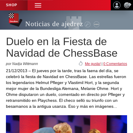
SHOP
TOGGLE
NAVIGATION
Noticias de ajedrez
Duelo en la Fiesta de
Navidad de ChessBase
por Nadja Wittmann
Me gusta!
|
0 Comentarios
21/12/2013 – El jueves por la tarde, tras la faena del día, se
celebró la fiesta de Navidad en ChessBase. Las estrellas fueron
los legendarios Helmut Pfleger y Vlastimil Hort, y la segunda
mejor mujer de la Bundesliga Alemana, Melanie Ohme. Hort y
Ohme disputaron un duelo, comentado en directo por Pfleger y
retransmitido en Playchess. El checo selló su triunfo con un
besamanos a la antigua usanza. Eso y más en imágenes...