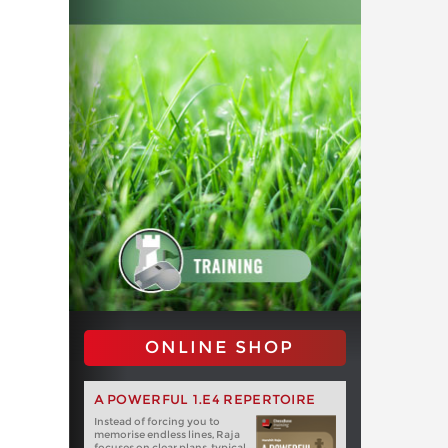
ONLINE SHOP
A POWERFUL 1.E4 REPERTOIRE
Instead of forcing you to
memorise endless lines, Raja
focuses on clear plans, typical