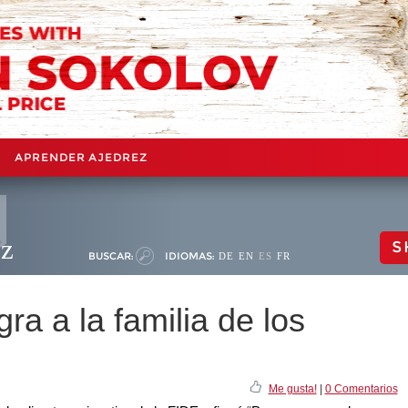
APRENDER AJEDREZ
ez
S
BUSCAR:
IDIOMAS:
DE
EN
ES
FR
gra a la familia de los
Me gusta!
|
0 Comentarios