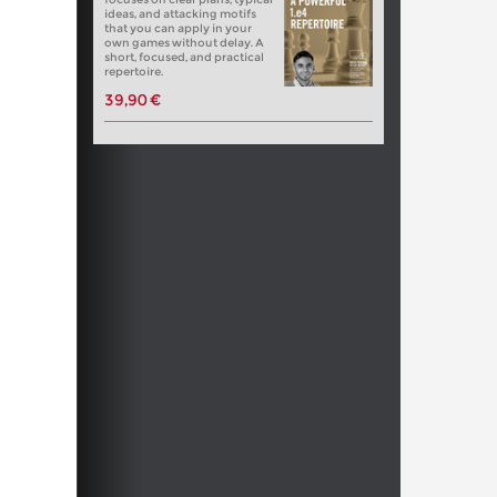
ideas, and attacking motifs
that you can apply in your
own games without delay. A
short, focused, and practical
repertoire.
39,90 €