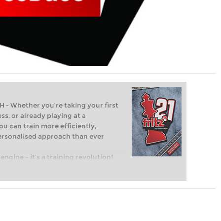
Whether you’re taking your first
ss, or already playing at a
ou can train more efficiently,
personalised approach than ever
engine – it’s a training revolution!
t steps into the world of club chess,
ent level: with FRITZ, you can train
 and with a more personalised