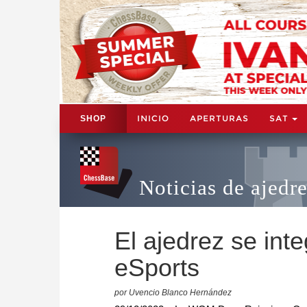
INICIO
APERTURAS
SAT
SHOP
Noticias de ajedr
El ajedrez se inte
eSports
por Uvencio Blanco Hernández