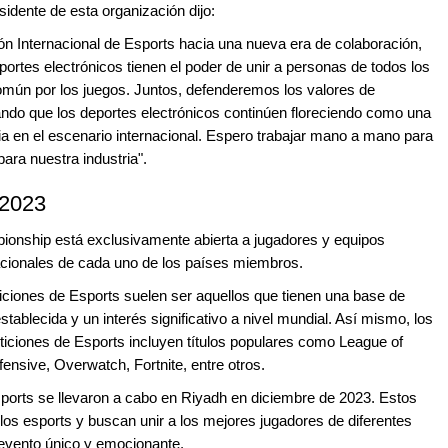
sidente de esta organización dijo:
ión Internacional de Esports hacia una nueva era de colaboración,
ortes electrónicos tienen el poder de unir a personas de todos los
mún por los juegos. Juntos, defenderemos los valores de
rando que los deportes electrónicos continúen floreciendo como una
 en el escenario internacional. Espero trabajar mano a mano para
para nuestra industria".
 2023
pionship está exclusivamente abierta a jugadores y equipos
Nacionales de cada uno de los países miembros.
iciones de Esports suelen ser aquellos que tienen una base de
tablecida y un interés significativo a nivel mundial. Así mismo, los
iones de Esports incluyen títulos populares como League of
ensive, Overwatch, Fortnite, entre otros.
orts se llevaron a cabo en Riyadh en diciembre de 2023. Estos
os esports y buscan unir a los mejores jugadores de diferentes
 evento único y emocionante.