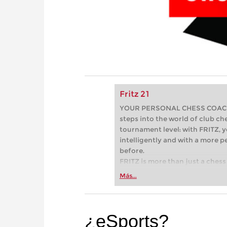
Fritz 21
YOUR PERSONAL CHESS COACH - 
steps into the world of club che
tournament level: with FRITZ, y
intelligently and with a more 
before.
FRITZ is more than just a chess 
Whether you’re taking your firs
Más...
or already playing at a tournam
more efficiently, intelligently
approach than ever before.
¿eSports?