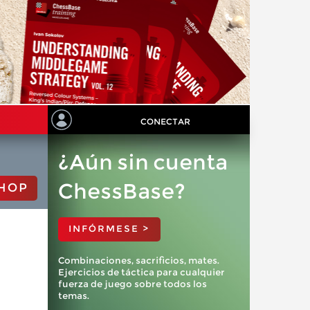
CONECTAR
¿Aún sin cuenta
ChessBase?
HOP
INFÓRMESE >
Combinaciones, sacrificios, mates.
Ejercicios de táctica para cualquier
fuerza de juego sobre todos los
temas.