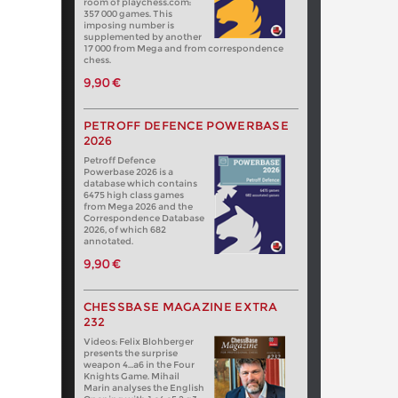
room of playchess.com:
357 000 games. This
imposing number is
supplemented by another
17 000 from Mega and from correspondence
chess.
9,90 €
PETROFF DEFENCE POWERBASE
2026
Petroff Defence
Powerbase 2026 is a
database which contains
6475 high class games
from Mega 2026 and the
Correspondence Database
2026, of which 682
annotated.
9,90 €
CHESSBASE MAGAZINE EXTRA
232
Videos: Felix Blohberger
presents the surprise
weapon 4…a6 in the Four
Knights Game. Mihail
Marin analyses the English