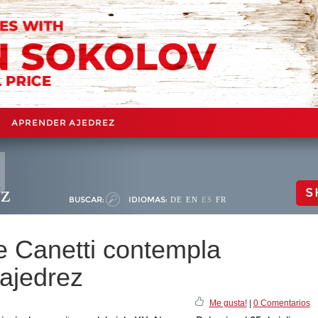
APRENDER AJEDREZ
ez
S
BUSCAR:
IDIOMAS:
DE
EN
ES
FR
e Canetti contempla
 ajedrez
Me gusta!
|
0 Comentarios