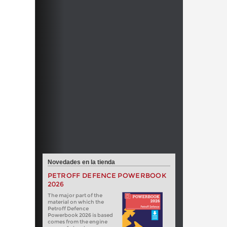
Novedades en la tienda
PETROFF DEFENCE POWERBOOK
2026
The major part of the
material on which the
Petroff Defence
Powerbook 2026 is based
comes from the engine