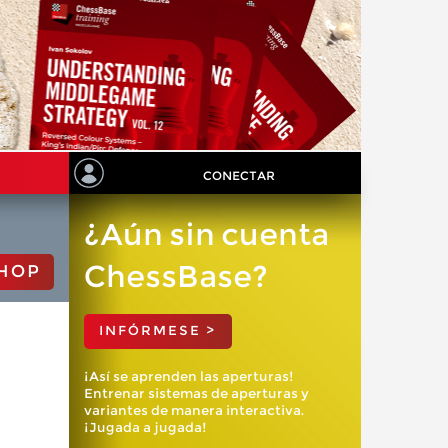
CONECTAR
¿Aún sin cuenta
ChessBase?
HOP
INFÓRMESE >
¡Así se aprenden las aperturas!
Entrenar sistemas de aperturas y
variantes de manera interactiva.
¡Jugada a jugada!