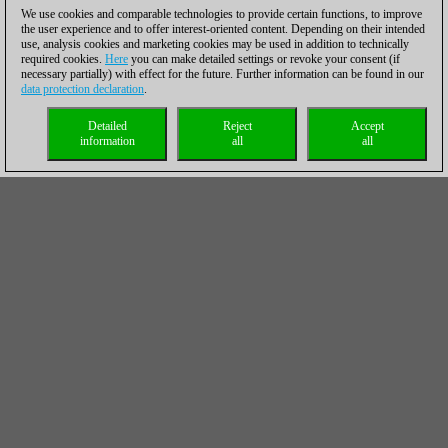
We use cookies and comparable technologies to provide certain functions, to improve
the user experience and to offer interest-oriented content. Depending on their intended
use, analysis cookies and marketing cookies may be used in addition to technically
required cookies.
Here
you can make detailed settings or revoke your consent (if
necessary partially) with effect for the future. Further information can be found in our
data protection declaration
.
Detailed
Reject
Accept
information
all
all