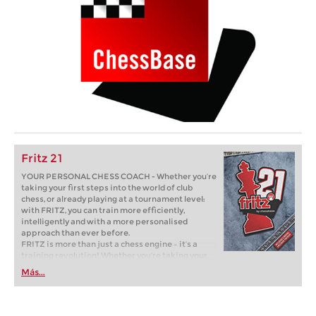
Fritz 21
YOUR PERSONAL CHESS COACH - Whether you’re
taking your first steps into the world of club
chess, or already playing at a tournament level:
with FRITZ, you can train more efficiently,
intelligently and with a more personalised
approach than ever before.
FRITZ is more than just a chess engine – it’s a
training revolution! Whether you’re taking your
first steps into the world of club chess, or already
Más...
playing at a tournament level: with FRITZ, you can
train more efficiently, intelligently and with a
more personalised approach than ever before.