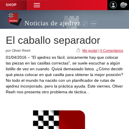
SHOP
TOGGLE
NAVIGATION
Noticias de ajedrez
El caballo separador
por Oliver Reeh
Me gusta!
|
0 Comentarios
01/04/2016 – "El ajedrez es fácil, únicamente hay que colocar
las piezas en las casillas correctas", se suele escuchar a algún
listillo de vez en cuando. Quizá demasiado listos. ¿Cómo decidir
qué pieza colocar en qué casilla para obtener la mejor posición?
No todo el mundo ha nacido con un planificador de rutas de
ajedrez incorporado, pero la práctica ayuda. Este viernes, Oliver
Reeh nos presenta otro problema de táctica...