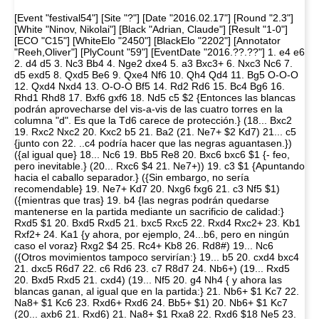
[Event "festival54"] [Site "?"] [Date "2016.02.17"] [Round "2.3"]
[White "Ninov, Nikolai"] [Black "Adrian, Claude"] [Result "1-0"]
[ECO "C15"] [WhiteElo "2450"] [BlackElo "2202"] [Annotator
"Reeh,Oliver"] [PlyCount "59"] [EventDate "2016.??.??"] 1. e4 e6
2. d4 d5 3. Nc3 Bb4 4. Nge2 dxe4 5. a3 Bxc3+ 6. Nxc3 Nc6 7.
d5 exd5 8. Qxd5 Be6 9. Qxe4 Nf6 10. Qh4 Qd4 11. Bg5 O-O-O
12. Qxd4 Nxd4 13. O-O-O Bf5 14. Rd2 Rd6 15. Bc4 Bg6 16.
Rhd1 Rhd8 17. Bxf6 gxf6 18. Nd5 c5 $2 {Entonces las blancas
podrán aprovecharse del vis-a-vis de las cuatro torres en la
columna "d". Es que la Td6 carece de protección.} (18... Bxc2
19. Rxc2 Nxc2 20. Kxc2 b5 21. Ba2 (21. Ne7+ $2 Kd7) 21... c5
{junto con 22. ..c4 podría hacer que las negras aguantasen.})
({al igual que} 18... Nc6 19. Bb5 Re8 20. Bxc6 bxc6 $1 {- feo,
pero inevitable.} (20... Rxc6 $4 21. Ne7+)) 19. c3 $1 {Apuntando
hacia el caballo separador.} ({Sin embargo, no sería
recomendable} 19. Ne7+ Kd7 20. Nxg6 fxg6 21. c3 Nf5 $1)
({mientras que tras} 19. b4 {las negras podrán quedarse
mantenerse en la partida mediante un sacrificio de calidad:}
Rxd5 $1 20. Bxd5 Rxd5 21. bxc5 Rxc5 22. Rxd4 Rxc2+ 23. Kb1
Rxf2+ 24. Ka1 {y ahora, por ejemplo, 24...b6, pero en ningún
caso el voraz} Rxg2 $4 25. Rc4+ Kb8 26. Rd8#) 19... Nc6
({Otros movimientos tampoco servirían:} 19... b5 20. cxd4 bxc4
21. dxc5 R6d7 22. c6 Rd6 23. c7 R8d7 24. Nb6+) (19... Rxd5
20. Bxd5 Rxd5 21. cxd4) (19... Nf5 20. g4 Nh4 { y ahora las
blancas ganan, al igual que en la partida:} 21. Nb6+ $1 Kc7 22.
Na8+ $1 Kc6 23. Rxd6+ Rxd6 24. Bb5+ $1) 20. Nb6+ $1 Kc7
(20... axb6 21. Rxd6) 21. Na8+ $1 Rxa8 22. Rxd6 $18 Ne5 23.